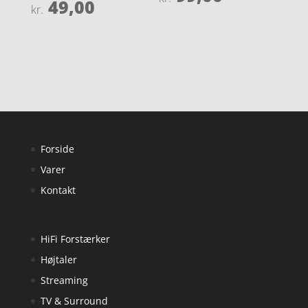
49,00
4
Vurderet
kr.
ud af 5
3.9
ud af 5
Forside
Varer
Kontakt
HiFi Forstærker
Højtaler
Streaming
TV & Surround