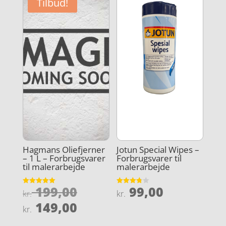
Tilbud!
Hagmans Oliefjerner
Jotun Special Wipes –
– 1 L – Forbrugsvarer
Forbrugsvarer til
til malerarbejde
malerarbejde
Den
199,00
99,00
Vurderet
Vurderet
kr.
kr.
5
3.8
oprindelige
Den
ud af 5
ud af 5
149,00
kr.
pris
aktuelle