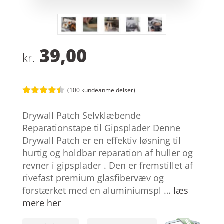
39,00
kr.
(
100
kundeanmeldelser)
Bedømt
som
4.4
Drywall Patch Selvklæbende
ud af 5
baseret
Reparationstape til Gipsplader Denne
på
Drywall Patch er en effektiv løsning til
kundebedø
mmelser
hurtig og holdbar reparation af huller og
revner i gipsplader . Den er fremstillet af
rivefast premium glasfibervæv og
forstærket med en aluminiumspl …
læs
mere her