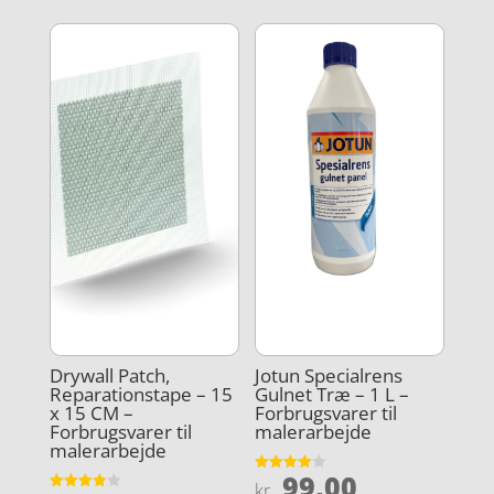
var:
pris
kr. 199,00.
er:
kr. 149,00.
Drywall Patch,
Jotun Specialrens
Reparationstape – 15
Gulnet Træ – 1 L –
x 15 CM –
Forbrugsvarer til
Forbrugsvarer til
malerarbejde
malerarbejde
99,00
Vurderet
kr.