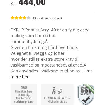
444,00
kr.
(
13
kundeanmeldelser)
Bedømt
som
3.8
DYRUP Robust Acryl 40 er en fyldig acryl
ud af 5
baseret
maling som har en flot
på
sammenflydning.Â
kundebed
ømmels
Giver en blokfri og hård overflade.
er
Velegnet til vægge og lofter
hvor der stilles ekstra store krav til
vaskbarhed og modstandsdygtighed.Â
Kan anvendes i vådzone med belas …
læs
mere her