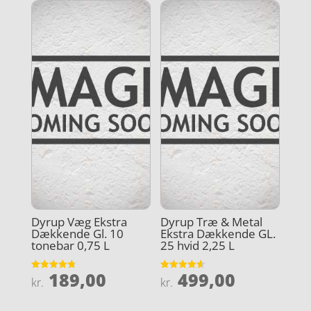
Dyrup Væg Ekstra
Dyrup Træ & Metal
Dækkende Gl. 10
Ekstra Dækkende GL.
tonebar 0,75 L
25 hvid 2,25 L
189,00
499,00
Vurderet
Vurderet
kr.
kr.
4.8
4.6
ud af 5
ud af 5