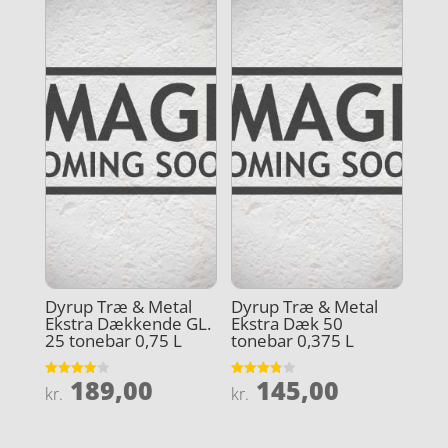
Dyrup Træ & Metal
Dyrup Træ & Metal
Ekstra Dækkende GL.
Ekstra Dæk 50
25 tonebar 0,75 L
tonebar 0,375 L
189,00
145,00
Vurderet
Vurderet
kr.
kr.
4
3.8
ud af 5
ud af 5