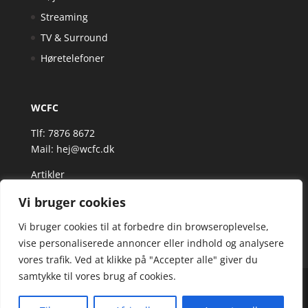
Streaming
TV & Surround
Høretelefoner
WCFC
Tlf: 7876 8672
Mail:
hej@wcfc.dk
Artikler
Vi bruger cookies
Vi bruger cookies til at forbedre din browseroplevelse,
vise personaliserede annoncer eller indhold og analysere
vores trafik. Ved at klikke på "Accepter alle" giver du
samtykke til vores brug af cookies.
Wcfc.dk er siden, der samler et bredt udvalg af
spændende varer. Siden er et affiiliatesite, og nogle