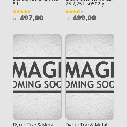
9 L
25 2,25 L s0502-y
497,00
499,00
Vurderet
Vurderet
kr.
kr.
4.4
4.1
ud af 5
ud af 5
Dyrup Træ & Metal
Dyrup Træ & Metal