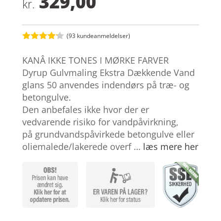
329,00
kr.
(
93
kundeanmeldelser)
Bedømt
som
4.1
KANÂ IKKE TONES I MØRKE FARVER
ud af 5
baseret
Dyrup Gulvmaling Ekstra Dækkende Vand
på
glans 50 anvendes indendørs på træ- og
kundebedø
mmelser
betongulve.
Den anbefales ikke hvor der er
vedvarende risiko for vandpåvirkning,
på grundvandspåvirkede betongulve eller
oliemalede/lakerede overf …
læs mere her