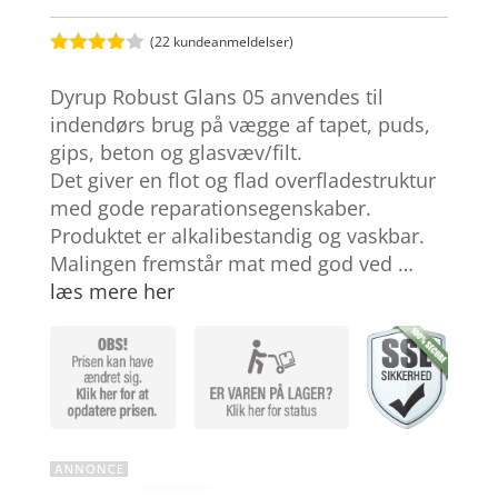
(
22
kundeanmeldelser)
Bedømt
som
3.9
Dyrup Robust Glans 05 anvendes til
ud af 5
baseret
indendørs brug på vægge af tapet, puds,
på
gips, beton og glasvæv/filt.
kundebed
ømmelse
Det giver en flot og flad overfladestruktur
r
med gode reparationsegenskaber.
Produktet er alkalibestandig og vaskbar.
Malingen fremstår mat med god ved …
læs mere her