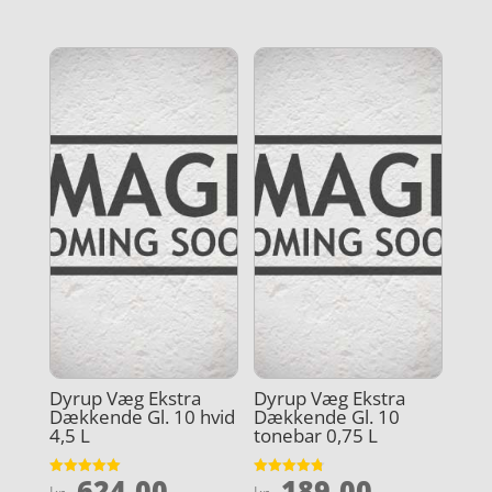
ud af 5
ud af 5
Dyrup Væg Ekstra
Dyrup Væg Ekstra
Dækkende Gl. 10 hvid
Dækkende Gl. 10
4,5 L
tonebar 0,75 L
624,00
189,00
Vurderet
Vurderet