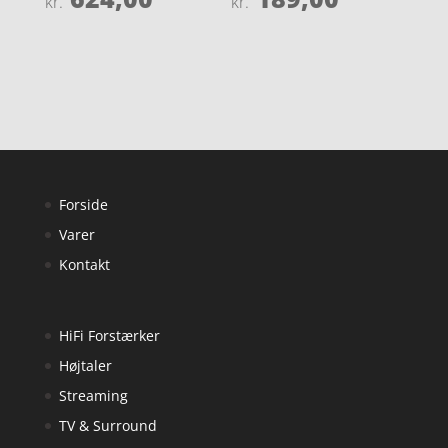
kr.
kr.
5
4.8
ud af 5
ud af 5
Forside
Varer
Kontakt
HiFi Forstærker
Højtaler
Streaming
TV & Surround