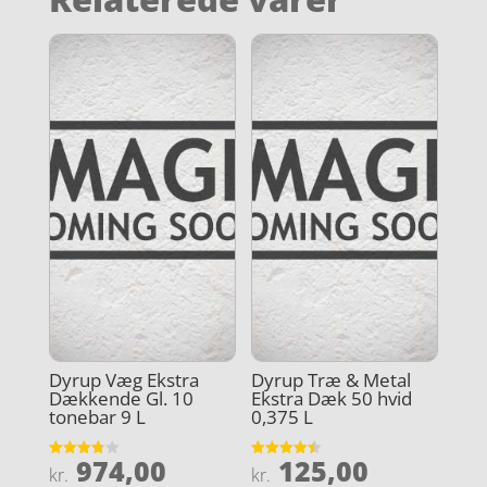
Dyrup Væg Ekstra
Dyrup Træ & Metal
Dækkende Gl. 10
Ekstra Dæk 50 hvid
tonebar 9 L
0,375 L
974,00
125,00
Vurderet
Vurderet
kr.
kr.
3.8
4.5