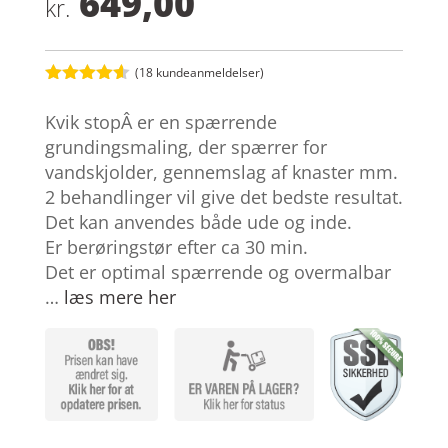
649,00
kr.
(
18
kundeanmeldelser)
Bedømt
som
4.5
Kvik stopÂ er en spærrende
ud af 5
baseret
grundingsmaling, der spærrer for
på
vandskjolder, gennemslag af knaster mm.
kundebedø
mmelser
2 behandlinger vil give det bedste resultat.
Det kan anvendes både ude og inde.
Er berøringstør efter ca 30 min.
Det er optimal spærrende og overmalbar
…
læs mere her