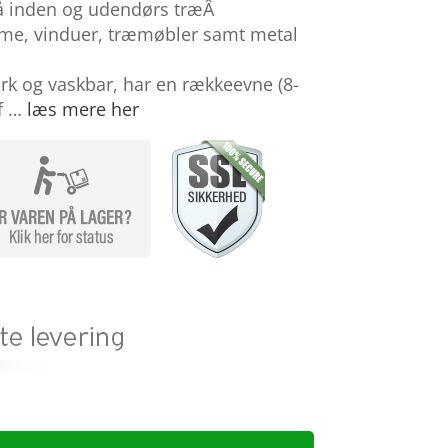
å inden og udendørs træÂ
rme, vinduer, træmøbler samt metal
rk og vaskbar, har en rækkeevne (8-
af …
læs mere her