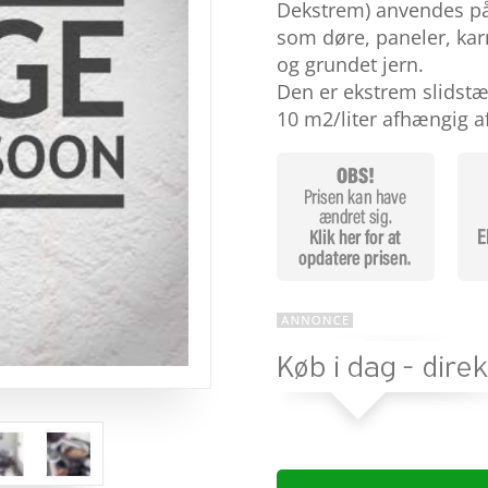
baseret på
Dekstrem) anvendes p
kundebedøm
som døre, paneler, ka
melser
og grundet jern.
Den er ekstrem slidstæ
10 m2/liter afhængig 