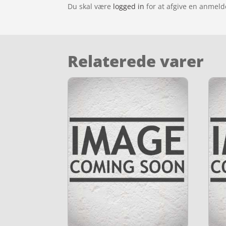
Du skal være
logged in
for at afgive en anmeld
Relaterede varer