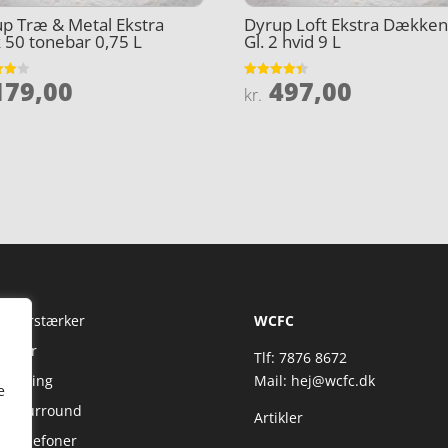
p Træ & Metal Ekstra
Dyrup Loft Ekstra Dække
50 tonebar 0,75 L
Gl. 2 hvid 9 L
79,00
497,00
et
Vurderet
kr.
4.4
5
ud af 5
Fi Forstærker
WCFC
jtaler
Tlf: 7876 8672
reaming
Mail:
hej@wcfc.dk
e
 & Surround
Artikler
retelefoner