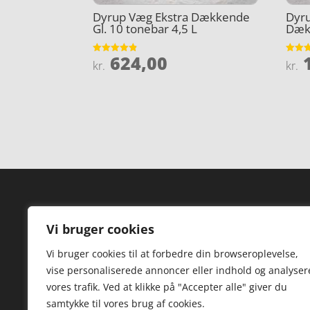
Dyrup Væg Ekstra Dækkende
Dyru
Gl. 10 tonebar 4,5 L
Dæk 
624,00
1
Vurderet
Vurder
kr.
kr.
4.8
3.9
ud af 5
ud af 
Forside
Hi
Vi bruger cookies
Varer
Hø
Vi bruger cookies til at forbedre din browseroplevelse,
Kontakt
St
vise personaliserede annoncer eller indhold og analyser
TV
vores trafik. Ved at klikke på "Accepter alle" giver du
samtykke til vores brug af cookies.
Hø