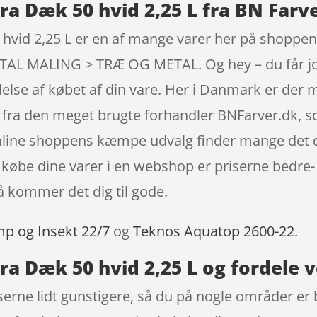
ra Dæk 50 hvid 2,25 L fra BN Farv
vid 2,25 L er en af mange varer her på shoppen 
MALING > TRÆ OG METAL. Og hey – du får jo og
rydelse af købet af din vare. Her i Danmark er de
 fra den meget brugte forhandler BNFarver.dk, s
nline shoppens kæmpe udvalg finder mange det de
at købe dine varer i en webshop er priserne bedr
å kommer det dig til gode.
mp og Insekt 22/7
og
Teknos Aquatop 2600-22
.
a Dæk 50 hvid 2,25 L og fordele v
serne lidt gunstigere, så du på nogle områder er b