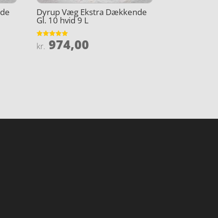
nde
Dyrup Væg Ekstra Dækkende
Gl. 10 hvid 9 L
974,00
Vurderet
kr.
4.9
ud af 5