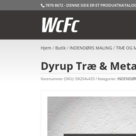
7876 8672 - DENNE SIDE ER ET PRODUKTKATAL
Hjem
/
Butik
/
INDENDØRS MALING
/
TRÆ OG 
Dyrup Træ & Metal
Varenummer (SKU):
DK204v435
Kategorier:
INDENDØR