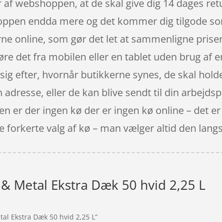
r af webshoppen, at de skal give dig 14 dages ret
 shoppen endda mere og det kommer dig tilgode s
rne online, som gør det let at sammenligne prise
re det fra mobilen eller en tablet uden brug af 
e sig efter, hvornår butikkerne synes, de skal hol
adresse, eller de kan blive sendt til din arbejds
n er der ingen kø der er ingen kø online – det er b
ge forkerte valg af kø – man vælger altid den lan
& Metal Ekstra Dæk 50 hvid 2,25 L
al Ekstra Dæk 50 hvid 2,25 L”