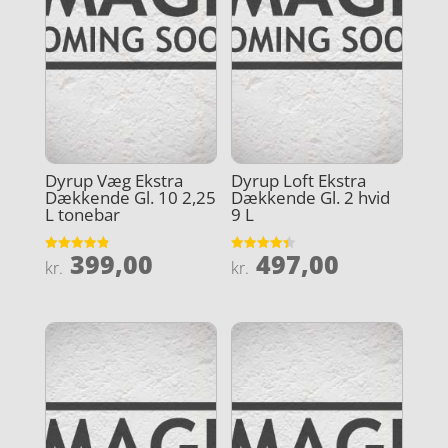
Dyrup Væg Ekstra
Dyrup Loft Ekstra
Dækkende Gl. 10 2,25
Dækkende Gl. 2 hvid
L tonebar
9 L
399,00
497,00
Vurderet
Vurderet
kr.
kr.
4.9
4.4
ud af 5
ud af 5