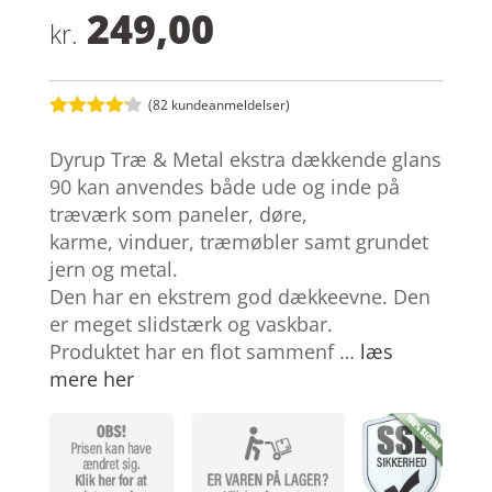
249,00
kr.
(
82
kundeanmeldelser)
Bedømt
som
4.1
Dyrup Træ & Metal ekstra dækkende glans
ud af 5
baseret
90 kan anvendes både ude og inde på
på
træværk som paneler, døre,
kundebedø
mmelser
karme, vinduer, træmøbler samt grundet
jern og metal.
Den har en ekstrem god dækkeevne. Den
er meget slidstærk og vaskbar.
Produktet har en flot sammenf …
læs
mere her