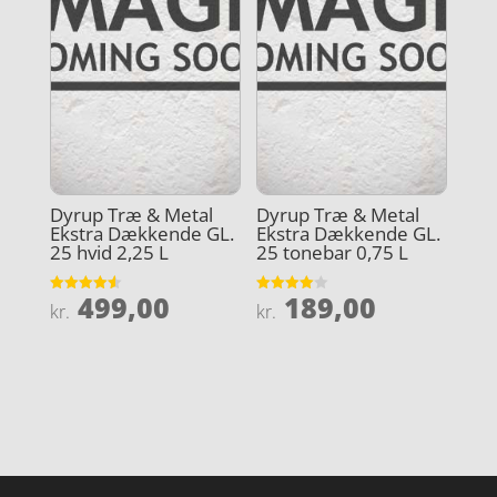
Dyrup Træ & Metal
Dyrup Træ & Metal
Ekstra Dækkende GL.
Ekstra Dækkende GL.
25 hvid 2,25 L
25 tonebar 0,75 L
499,00
189,00
Vurderet
Vurderet
kr.
kr.
4.6
4
ud af 5
ud af 5