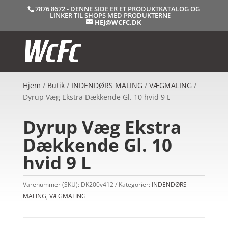
7876 8672 - DENNE SIDE ER ET PRODUKTKATALOG OG
LINKER TIL SHOPS MED PRODUKTERNE
HEJ@WCFC.DK
Hjem
/
Butik
/
INDENDØRS MALING
/
VÆGMALING
/
Dyrup Væg Ekstra Dækkende Gl. 10 hvid 9 L
Dyrup Væg Ekstra
Dækkende Gl. 10
hvid 9 L
Varenummer (SKU):
DK200v412
Kategorier:
INDENDØRS
MALING
,
VÆGMALING