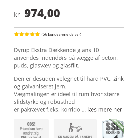
974,00
kr.
(
56
kundeanmeldelser)
Bedømt
som
4.9
Dyrup Ekstra Dækkende glans 10
ud af 5
baseret på
anvendes indendørs på vægge af beton,
kundebedøm
puds, glasvæv og glasfilt.
melser
Den er desuden velegnet til hård PVC, zink
og galvaniseret jern.
Vægmalingen er ideel til rum hvor større
slidstyrke og robusthed
er påkrævet f.eks. korrido …
læs mere her