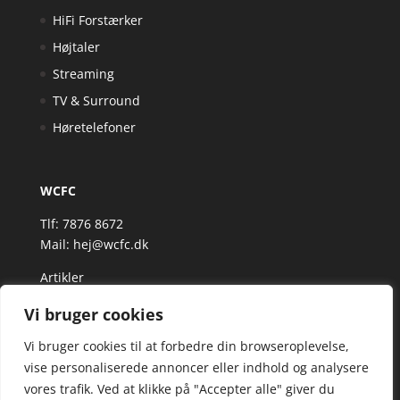
HiFi Forstærker
Højtaler
Streaming
TV & Surround
Høretelefoner
WCFC
Tlf: 7876 8672
Mail:
hej@wcfc.dk
Artikler
Vi bruger cookies
Vi bruger cookies til at forbedre din browseroplevelse,
vise personaliserede annoncer eller indhold og analysere
vores trafik. Ved at klikke på "Accepter alle" giver du