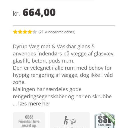
664,00
kr.
(
21
kundeanmeldelser)
Bedømt
som
4.1
Dyrup Væg mat & Vaskbar glans 5
ud af 5
baseret
anvendes indendørs på vægge af glasvæv,
på
glasfilt, beton, puds m.m.
kundebedø
mmelser
Den er velegnet i alle rum med behov for
hyppig rengøring af vægge, dog ikke i våd
zone.
Malingen har særdeles gode
rengøringsegenskaber og har en skrubbe
…
læs mere her