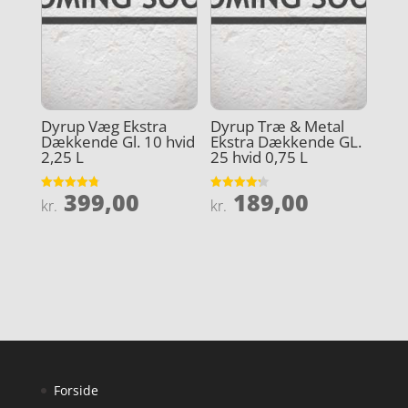
Dyrup Væg Ekstra
Dyrup Træ & Metal
Dækkende Gl. 10 hvid
Ekstra Dækkende GL.
2,25 L
25 hvid 0,75 L
399,00
189,00
Vurderet
Vurderet
kr.
kr.
4.8
4.2
ud af 5
ud af 5
Forside