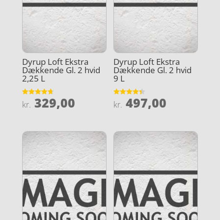
Dyrup Loft Ekstra
Dyrup Loft Ekstra
Dækkende Gl. 2 hvid
Dækkende Gl. 2 hvid
2,25 L
9 L
329,00
497,00
Vurderet
Vurderet
kr.
kr.
4.7
4.4
ud af 5
ud af 5