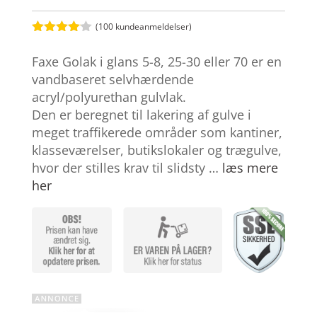
(
100
kundeanmeldelser)
Bedømt
som
4
Faxe Golak i glans 5-8, 25-30 eller 70 er en
ud af 5
baseret
vandbaseret selvhærdende
på
acryl/polyurethan gulvlak.
kundebed
ømmelse
Den er beregnet til lakering af gulve i
r
meget traffikerede områder som kantiner,
klasseværelser, butikslokaler og trægulve,
hvor der stilles krav til slidsty …
læs mere
her