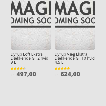
Dyrup Loft Ekstra
Dyrup Væg Ekstra
Dækkende Gl. 2 hvid
Dækkende Gl. 10 hvid
9 L
4,5 L
497,00
624,00
Vurderet
Vurderet
kr.
kr.
4.4
5
ud af 5
ud af 5