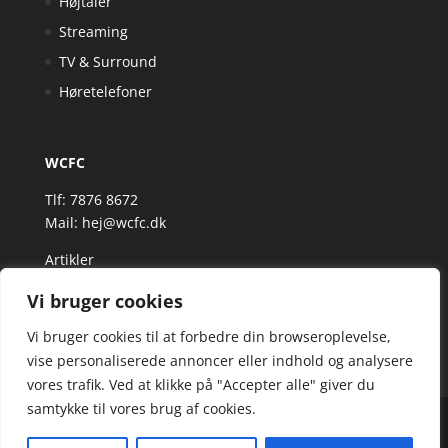
Højtaler
Streaming
TV & Surround
Høretelefoner
WCFC
Tlf: 7876 8672
Mail:
hej@wcfc.dk
Artikler
Vi bruger cookies
Vi bruger cookies til at forbedre din browseroplevelse,
vise personaliserede annoncer eller indhold og analysere
vores trafik. Ved at klikke på "Accepter alle" giver du
samtykke til vores brug af cookies.
Wcfc.dk er siden, der samler et bredt udvalg af