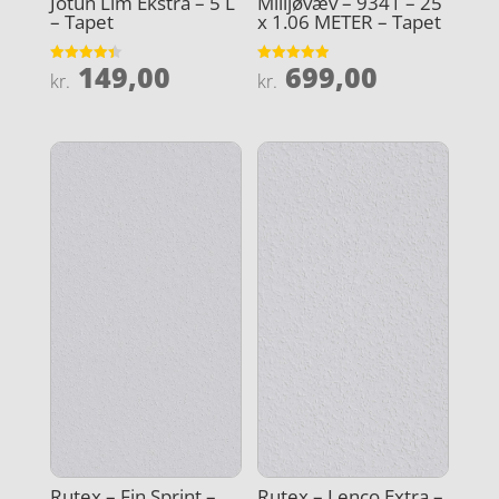
Jotun Lim Ekstra – 5 L
Milijøvæv – 9341 – 25
– Tapet
x 1.06 METER – Tapet
149,00
699,00
Vurderet
Vurderet
kr.
kr.
4.4
4.9
ud af 5
ud af 5
Rutex – Fin Sprint –
Rutex – Lenco Extra –