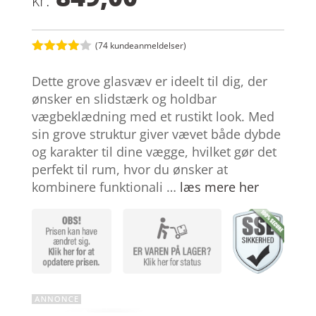
kr.
(
74
kundeanmeldelser)
Bedømt
som
3.9
Dette grove glasvæv er ideelt til dig, der
ud af 5
baseret
ønsker en slidstærk og holdbar
på
vægbeklædning med et rustikt look. Med
kundebed
ømmelse
sin grove struktur giver vævet både dybde
r
og karakter til dine vægge, hvilket gør det
perfekt til rum, hvor du ønsker at
kombinere funktionali …
læs mere her