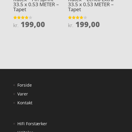
33.5 x 0.53 METER –
33.5 x 0.53 METER –
Tapet
Tapet
199,00
199,00
Vurderet
Vurderet
kr.
kr.
3.9
3.9
ud af 5
ud af 5
Forside
Varer
Kontakt
HiFi Forstærker