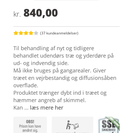
840,00
kr.
(
37
kundeanmeldelser)
Bedømt
som
3.9
Til behandling af nyt og tidligere
ud af 5
baseret
behandlet udendørs træ og yderdøre på
på
ud- og indvendig side.
kundebed
ømmelse
Må ikke bruges på gangarealer. Giver
r
træet en vejrbestandig og diffusionsåben
overflade.
Produktet trænger dybt ind i træet og
hæmmer angreb af skimmel.
Kan …
læs mere her