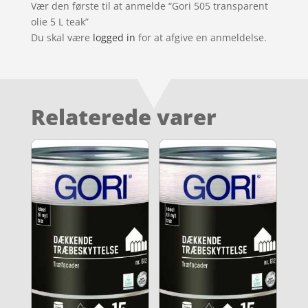
Vær den første til at anmelde “Gori 505 transparent
olie 5 L teak”
Du skal være
logged in
for at afgive en anmeldelse.
Relaterede varer