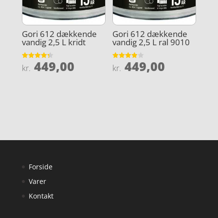
Gori 612 dækkende
Gori 612 dækkende
vandig 2,5 L kridt
vandig 2,5 L ral 9010
449,00
449,00
Vurderet
Vurderet
kr.
kr.
4.3
3.9
ud af 5
ud af 5
Forside
Varer
Kontakt