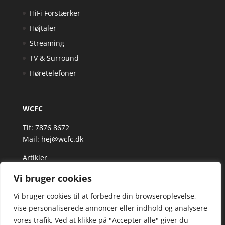
HiFi Forstærker
Højtaler
Streaming
TV & Surround
Høretelefoner
WCFC
Tlf: 7876 8672
Mail:
hej@wcfc.dk
Artikler
Vi bruger cookies
Vi bruger cookies til at forbedre din browseroplevelse,
vise personaliserede annoncer eller indhold og analysere
vores trafik. Ved at klikke på "Accepter alle" giver du