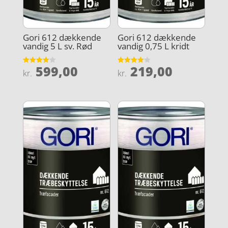
Gori 612 dækkende
Gori 612 dækkende
vandig 5 L sv. Rød
vandig 0,75 L kridt
599,00
219,00
Vurderet
Vurderet
kr.
kr.
4.1
4.1
ud af 5
ud af 5