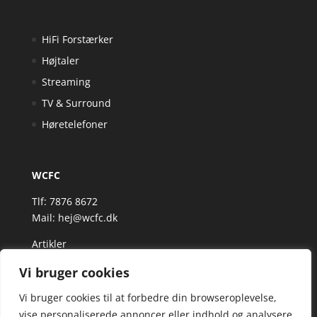
HiFi Forstærker
Højtaler
Streaming
TV & Surround
Høretelefoner
WCFC
Tlf: 7876 8672
Mail:
hej@wcfc.dk
Artikler
Vi bruger cookies
Vi bruger cookies til at forbedre din browseroplevelse,
vise personaliserede annoncer eller indhold og analysere