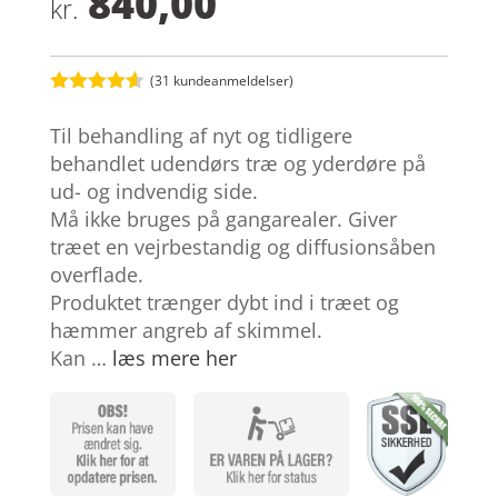
840,00
kr.
(
31
kundeanmeldelser)
Bedømt
som
4.5
Til behandling af nyt og tidligere
ud af 5
baseret
behandlet udendørs træ og yderdøre på
på
ud- og indvendig side.
kundebedø
mmelser
Må ikke bruges på gangarealer. Giver
træet en vejrbestandig og diffusionsåben
overflade.
Produktet trænger dybt ind i træet og
hæmmer angreb af skimmel.
Kan …
læs mere her