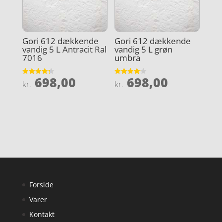
Gori 612 dækkende
Gori 612 dækkende
vandig 5 L Antracit Ral
vandig 5 L grøn
7016
umbra
698,00
698,00
Vurderet
Vurderet
kr.
kr.
4.3
4.1
ud af 5
ud af 5
Forside
Varer
Kontakt