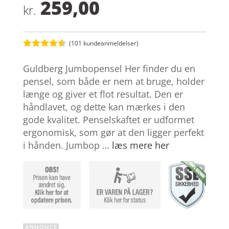
259,00
kr.
(
101
kundeanmeldelser)
Bedømt
som
4.5
Guldberg Jumbopensel Her finder du en
ud af 5
baseret
pensel, som både er nem at bruge, holder
på
længe og giver et flot resultat. Den er
kundebedø
mmelser
håndlavet, og dette kan mærkes i den
gode kvalitet. Penselskaftet er udformet
ergonomisk, som gør at den ligger perfekt
i hånden. Jumbop …
læs mere her