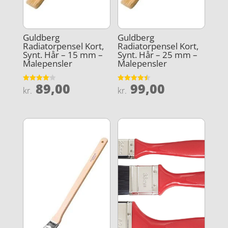
Guldberg
Guldberg
Radiatorpensel Kort,
Radiatorpensel Kort,
Synt. Hår – 15 mm –
Synt. Hår – 25 mm –
Malepensler
Malepensler
89,00
99,00
Vurderet
Vurderet
kr.
kr.
4.1
4.5
ud af 5
ud af 5