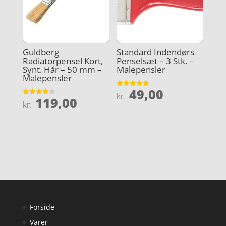
Guldberg
Standard Indendørs
Radiatorpensel Kort,
Penselsæt – 3 Stk. –
Synt. Hår – 50 mm –
Malepensler
Malepensler
49,00
Vurderet
kr.
119,00
4.8
Vurderet
kr.
ud af 5
3.9
ud af 5
Forside
Varer