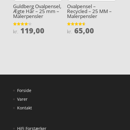
Guldberg Ovalpensel,
Ovalpensel –
Ægte Hår – 25 mm –
Recycled – 25 MM –
Malerpensler
Malerpensler
119,00
65,00
Vurderet
Vurderet
kr.
kr.
4.2
4.6
ud af 5
ud af 5
Forside
Varer
Kontakt
HiFi Forstærker