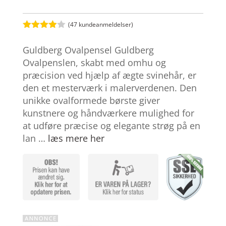
(
47
kundeanmeldelser)
Bedømt
som
3.9
Guldberg Ovalpensel Guldberg
ud af 5
baseret
Ovalpenslen, skabt med omhu og
på
præcision ved hjælp af ægte svinehår, er
kundebed
ømmelse
den et mesterværk i malerverdenen. Den
r
unikke ovalformede børste giver
kunstnere og håndværkere mulighed for
at udføre præcise og elegante strøg på en
lan …
læs mere her