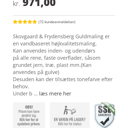
971,00
kr.
(
72
kundeanmeldelser)
Bedømt
som
4.7
Skovgaard & Frydensberg Guldmaling er
ud af 5
baseret på
en vandbaseret højkvalitetsmaling.
kundebedø
Kan anvendes inden- og udendørs
mmelser
på alle rene, faste overflader, såsom
grundet jern, træ, plast mm.(Kan
anvendes på gulve)
Desuden kan der tilsættes tonefarve efter
behov.
Under b …
læs mere her