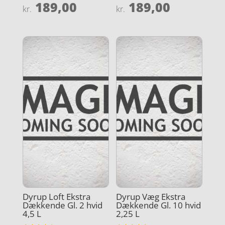
189,00
189,00
Vurderet
Vurderet
kr.
kr.
4.4
4.2
ud af 5
ud af 5
Dyrup Loft Ekstra
Dyrup Væg Ekstra
Dækkende Gl. 2 hvid
Dækkende Gl. 10 hvid
4,5 L
2,25 L