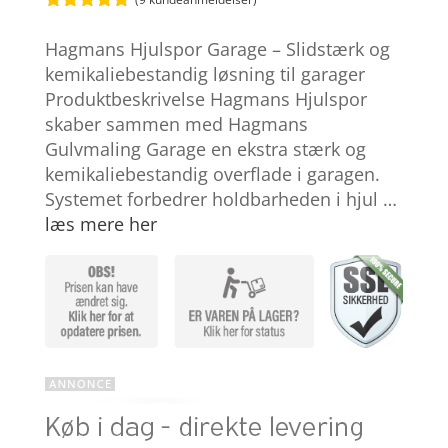
kr. 1.099,00.
kr. 89
Bedømt
som
4.8
Hagmans Hjulspor Garage – Slidstærk og
ud af 5
baseret på
kemikaliebestandig løsning til garager
kundebedøm
Produktbeskrivelse Hagmans Hjulspor
melser
skaber sammen med Hagmans
Gulvmaling Garage en ekstra stærk og
kemikaliebestandig overflade i garagen.
Systemet forbedrer holdbarheden i hjul …
læs mere her