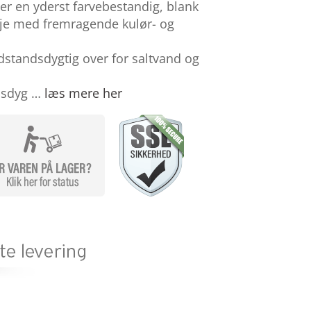
er en yderst farvebestandig, blank
lje med fremragende kulør- og
dstandsdygtig over for saltvand og
dsdyg …
læs mere her