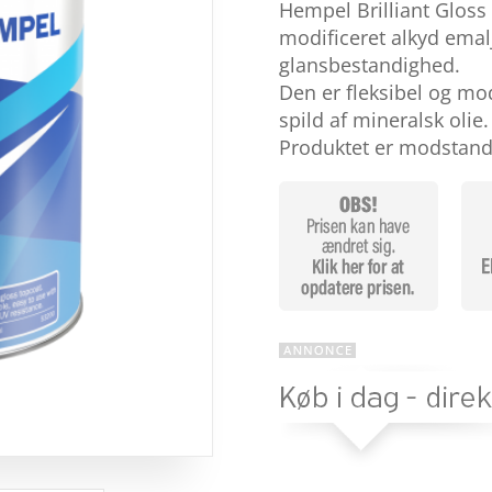
baseret
Hempel Brilliant Gloss 
på
modificeret alkyd ema
kundebedø
mmelser
glansbestandighed.
Den er fleksibel og mo
spild af mineralsk olie.
Produktet er modstan