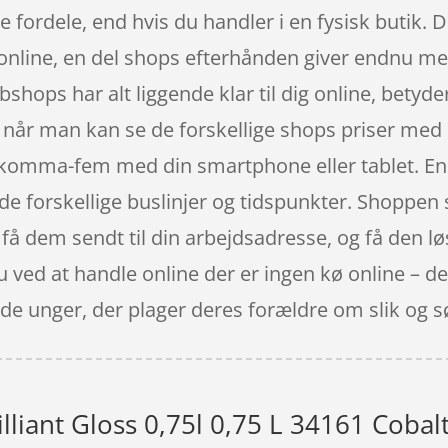
e fordele, end hvis du handler i en fysisk butik.
online, en del shops efterhånden giver endnu mere 
hops har alt liggende klar til dig online, betyde
, når man kan se de forskellige shops priser me
-komma-fem med din smartphone eller tablet. En a
 de forskellige buslinjer og tidspunkter. Shoppen 
å dem sendt til din arbejdsadresse, og få den løs
ved at handle online der er ingen kø online – det 
nde unger, der plager deres forældre om slik og s
lliant Gloss 0,75l 0,75 L 34161 Cobal