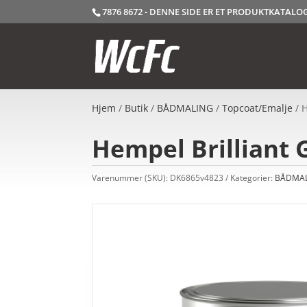
7876 8672 - DENNE SIDE ER ET PRODUKTKATAL
Hjem
/
Butik
/
BÅDMALING
/
Topcoat/Emalje
/ H
Hempel Brilliant G
Varenummer (SKU):
DK6865v4823
Kategorier:
BÅDMA