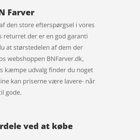
BN Farver
af den store efterspørgsel i vores
returret der er en god garanti
du at størstedelen af dem der
e hos webshoppen BNFarver.dk,
ens kæmpe udvalg finder du noget
line kan priserne være lavere- når
il gode.
ordele ved at købe