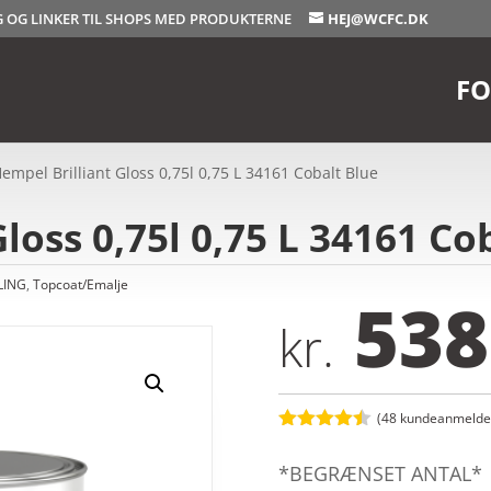
OG OG LINKER TIL SHOPS MED PRODUKTERNE
HEJ@WCFC.DK
FO
empel Brilliant Gloss 0,75l 0,75 L 34161 Cobalt Blue
loss 0,75l 0,75 L 34161 Co
LING
,
Topcoat/Emalje
538
kr.
(
48
kundeanmeldel
Bedømt
som
4.4
*BEGRÆNSET ANTAL*
ud af 5