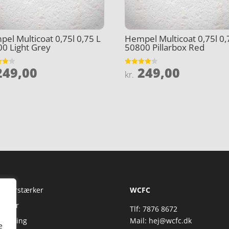
el Multicoat 0,75l 0,75 L
Hempel Multicoat 0,75l 0,
0 Light Grey
50800 Pillarbox Red
49,00
249,00
et
Vurderet
kr.
4
5
ud af 5
Fi Forstærker
WCFC
jtaler
Tlf: 7876 8672
reaming
Mail:
hej@wcfc.dk
e