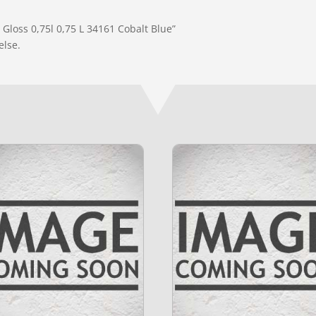
 Gloss 0,75l 0,75 L 34161 Cobalt Blue”
else.