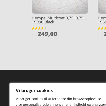
Hempel Multicoat 0,75l 0,75 L
Hemp
19990 Black
1950
249,00
2
Vurderet
Vurder
kr.
kr.
4.2
3.9
ud af 5
ud af 
Forside
Hi
Vi bruger cookies
Varer
Hø
Vi bruger cookies til at forbedre din browseroplevelse,
Kontakt
St
vise personaliserede annoncer eller indhold og analyser