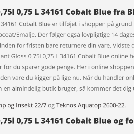
,75l 0,75 L 34161 Cobalt Blue fra 
 34161 Cobalt Blue er tilføjet i shoppen på grund 
at/Emalje. Der følger også lovpligtige 14 dages 
nden for fristen bare returnere din vare. Vidste 
iant Gloss 0,75l 0,75 L 34161 Cobalt Blue onlin
er for du sparer gode penge. Her i online shopp
 den vare du kigger på lige nu. Når du handler on
n almindelig butik bruger, så kommer det dig t
mp og Insekt 22/7
og
Teknos Aquatop 2600-22
.
0,75l 0,75 L 34161 Cobalt Blue og f