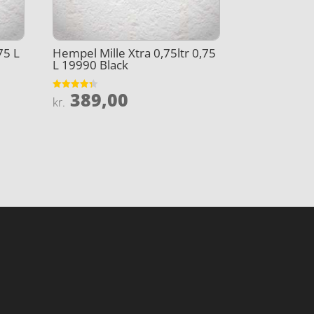
75 L
Hempel Mille Xtra 0,75ltr 0,75
L 19990 Black
389,00
Vurderet
kr.
4.3
ud af 5