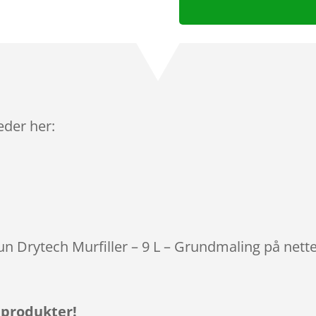
leder her:
tun Drytech Murfiller – 9 L – Grundmaling på nett
 produkter!