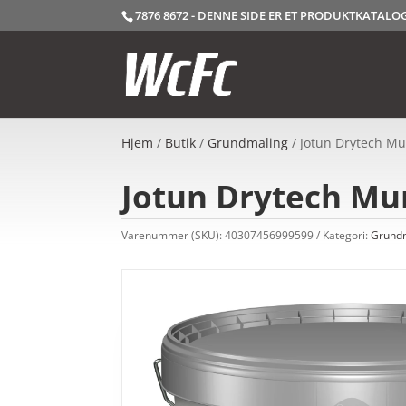
7876 8672 - DENNE SIDE ER ET PRODUKTKATAL
Hjem
/
Butik
/
Grundmaling
/ Jotun Drytech Mur
Jotun Drytech Mur
Varenummer (SKU):
40307456999599
Kategori:
Grund