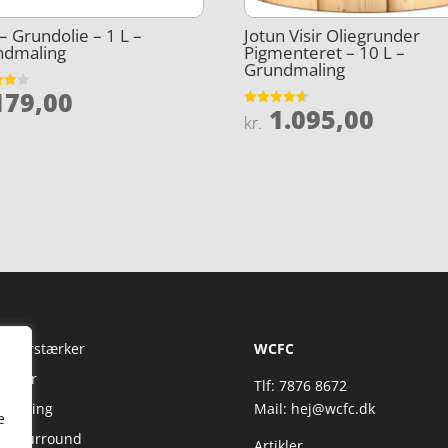
– Grundolie – 1 L –
Jotun Visir Oliegrunder
ndmaling
Pigmenteret – 10 L –
Grundmaling
79,00
et
1.095,00
Vurderet
kr.
5
4.6
ud af 5
Fi Forstærker
WCFC
jtaler
Tlf: 7876 8672
reaming
Mail:
hej@wcfc.dk
e
 & Surround
Artikler