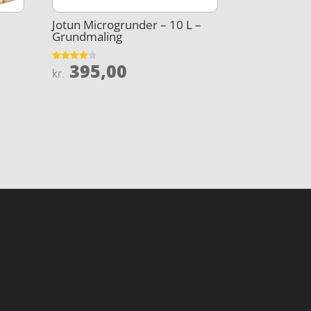
Jotun Microgrunder – 10 L –
Grundmaling
395,00
Vurderet
kr.
4
ud af 5