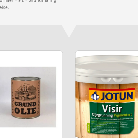
urfiller – 9 L – Grundmaling”
else.