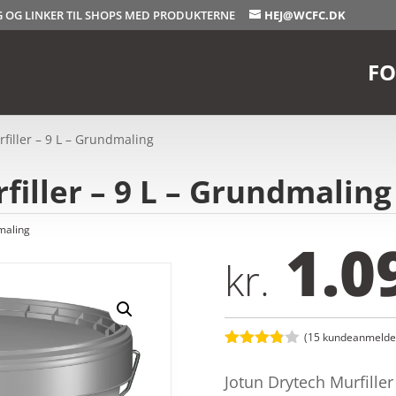
OG OG LINKER TIL SHOPS MED PRODUKTERNE
HEJ@WCFC.DK
FO
filler – 9 L – Grundmaling
filler – 9 L – Grundmaling
maling
1.0
kr.
(
15
kundeanmeldel
Bedømt
som
3.8
Jotun Drytech Murfiller
ud af 5