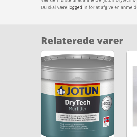
Vær den første til at anmelde “Jotun Drytech M
Du skal være
logged in
for at afgive en anmeld
Relaterede varer