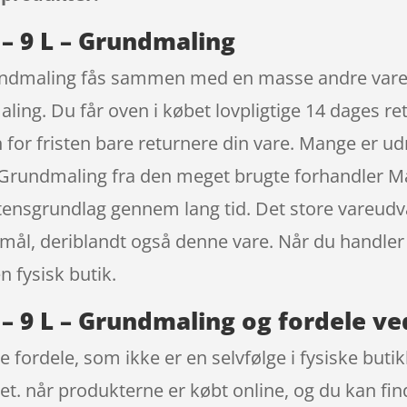
 – 9 L – Grundmaling
Grundmaling fås sammen med en masse andre varer 
ing. Du får oven i købet lovpligtige 14 dages re
n for fristen bare returnere din vare. Mange er 
 – Grundmaling fra den meget brugte forhandler Ma
tensgrundlag gennem lang tid. Det store vareudval
mål, deriblandt også denne vare. Når du handler o
n fysisk butik.
 – 9 L – Grundmaling og fordele ve
e fordele, som ikke er en selvfølge i fysiske but
ret. når produkterne er købt online, og du kan f