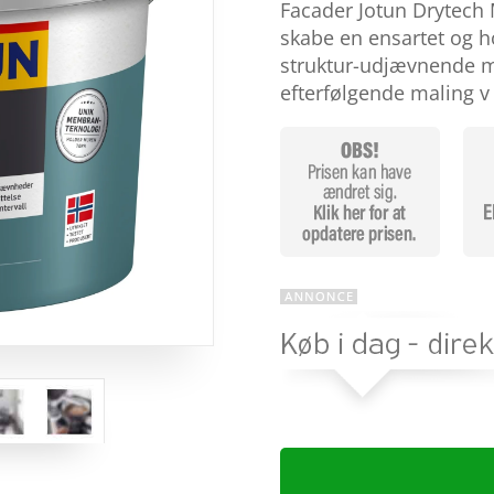
baseret
Facader Jotun Drytech Mu
på
skabe en ensartet og h
kundebed
ømmels
struktur-udjævnende m
er
efterfølgende maling 