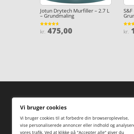
Jotun Drytech Murfiller – 2.7 L
S&F 
– Grundmaling
Gru
475,00
1
Vurderet
Vurder
kr.
kr.
4.6
3.9
ud af 5
ud af 
Forside
Hi
Vi bruger cookies
Varer
Hø
Vi bruger cookies til at forbedre din browseroplevelse,
Kontakt
St
vise personaliserede annoncer eller indhold og analyser
TV
vores trafik. Ved at klikke på "Accepter alle" giver du