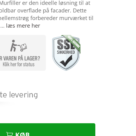
rfiller er den ideelle løsning til at
oldbar overflade på facader. Dette
ellemstrøg forbereder murværket til
v …
læs mere her
KØB