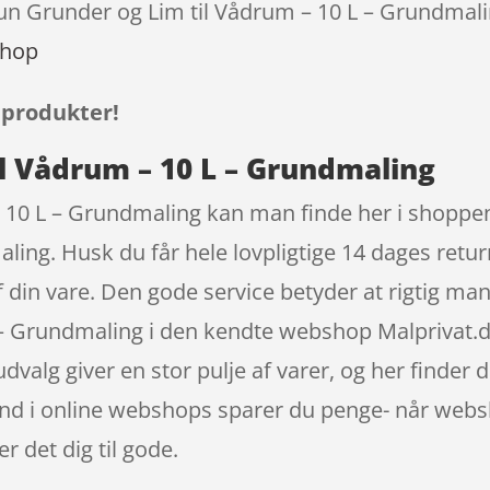
tun Grunder og Lim til Vådrum – 10 L – Grundmali
shop
 produkter!
il Vådrum – 10 L – Grundmaling
 10 L – Grundmaling kan man finde her i shoppen 
ing. Husk du får hele lovpligtige 14 dages returr
af din vare. Den gode service betyder at rigtig 
– Grundmaling i den kendte webshop Malprivat.dk
eudvalg giver en stor pulje af varer, og her finder 
 ind i online webshops sparer du penge- når we
 det dig til gode.