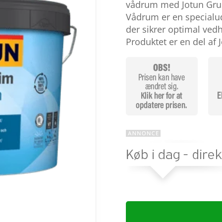
baseret
vådrum med Jotun Grun
på
Vådrum er en specialud
kundebedø
mmelser
der sikrer optimal ved
Produktet er en del af