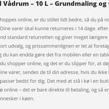
l Vådrum – 10 L – Grundmaling og
oppes online, er du stillet lidt bedre, så du på n
 Dine varer skal kunne returneres i 14 dage. efter
nd standard returretten og giver meget længere re
ort udvalg, og prissammenlignen er let at foreta
g du kan endda gøre det fra mobilen eller en tab
 du shopper online, og det er du slipper for, at d
dine varer, sendes de til din adresse, hvis du ikke
r passer bedst for dig. Det med at stå i kø i en b
 online – det er bare direkte til betaling, og så e
nnesker i køen.