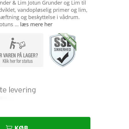
der & Lim Jotun Grunder og Lim til
viklet, vandopløselig primer og lim,
hæftning og beskyttelse i vådrum.
 Jotuns …
læs mere her
KØB