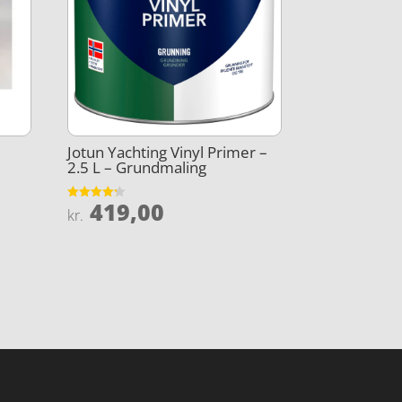
Jotun Yachting Vinyl Primer –
2.5 L – Grundmaling
419,00
Vurderet
kr.
4.2
ud af 5