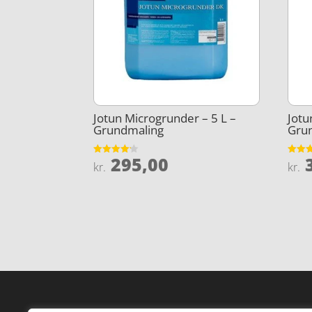
Jotun Microgrunder – 5 L –
Jotu
Grundmaling
Gru
295,00
3
Vurderet
Vurder
kr.
kr.
4.1
4
ud af 5
ud af 