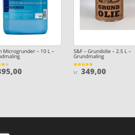
n Microgrunder – 10 L –
S&F – Grundolie – 2.5 L –
ndmaling
Grundmaling
95,00
349,00
et
Vurderet
kr.
4.7
5
ud af 5