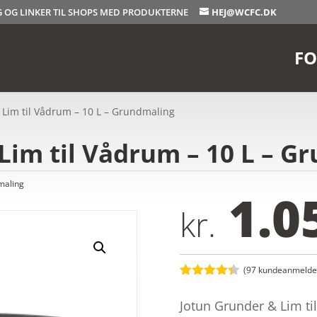
OG OG LINKER TIL SHOPS MED PRODUKTERNE
HEJ@WCFC.DK
FO
 Lim til Vådrum – 10 L – Grundmaling
Lim til Vådrum – 10 L – G
maling
1.0
kr.
(
97
kundeanmeldel
Bedømt
som
4.3
Jotun Grunder & Lim til
ud af 5