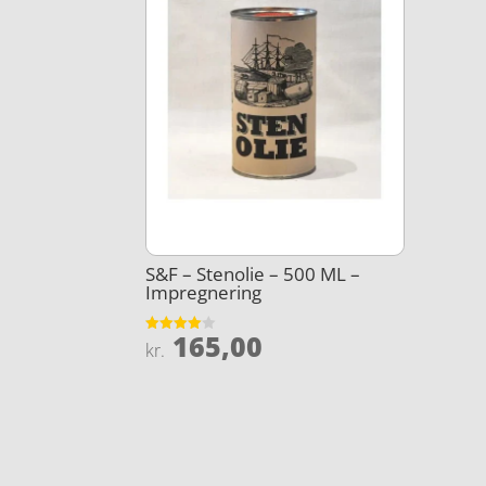
S&F – Stenolie – 500 ML –
Impregnering
165,00
Vurderet
kr.
4
ud af 5