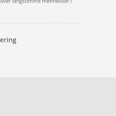
ret over langsomme mennesker i
nering