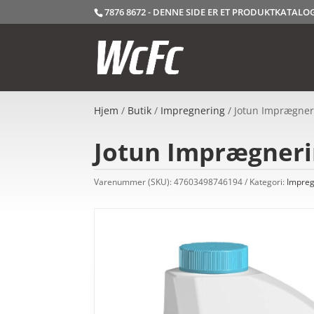
7876 8672 - DENNE SIDE ER ET PRODUKTKATAL
Hjem
/
Butik
/
Impregnering
/ Jotun Imprægner
Jotun Imprægnerin
Varenummer (SKU):
47603498746194
Kategori:
Impreg