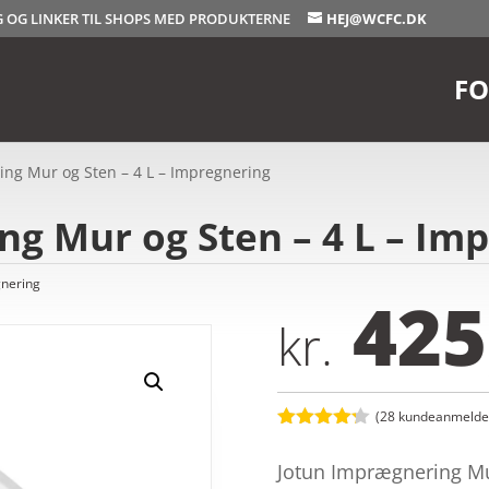
OG OG LINKER TIL SHOPS MED PRODUKTERNE
HEJ@WCFC.DK
FO
ing Mur og Sten – 4 L – Impregnering
g Mur og Sten – 4 L – Im
nering
425
kr.
(
28
kundeanmeldel
Bedømt
som
4.2
Jotun Imprægnering Mur 
ud af 5