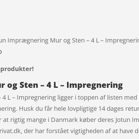
otun Imprægnering Mur og Sten – 4 L – Impregnerin
p
 produkter!
 og Sten – 4 L – Impregnering
4 L – Impregnering ligger i toppen af listen med
ring. Husk du får hele lovpligtige 14 dages retu
r at rigtig mange i Danmark køber deres Jotun I
t.dk, der har forstået vigtigheden af at have de 