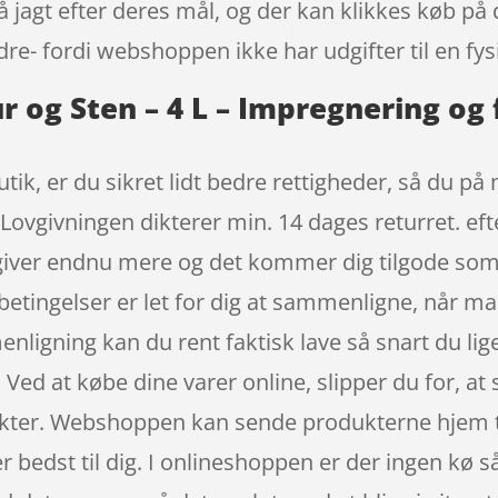
å jagt efter deres mål, og der kan klikkes køb på
re- fordi webshoppen ikke har udgifter til en fysi
 og Sten – 4 L – Impregnering og 
ik, er du sikret lidt bedre rettigheder, så du på 
 Lovgivningen dikterer min. 14 dages returret. eft
 giver endnu mere og det kommer dig tilgode som
betingelser er let for dig at sammenligne, når m
igning kan du rent faktisk lave så snart du lig
ed at købe dine varer online, slipper du for, at s
nkter. Webshoppen kan sende produkterne hjem til 
r bedst til dig. I onlineshoppen er der ingen kø s