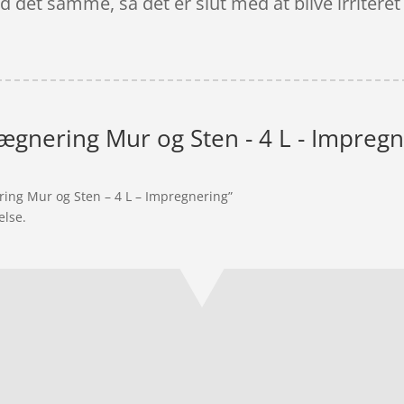
ed det samme, så det er slut med at blive irrite
ægnering Mur og Sten - 4 L - Impreg
ring Mur og Sten – 4 L – Impregnering”
else.