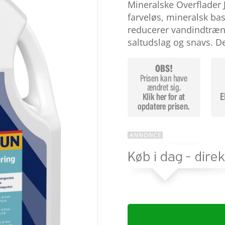
baseret
Mineralske Overflader
på
farveløs, mineralsk bas
kundebedø
mmelser
reducerer vandindtræn
saltudslag og snavs. 