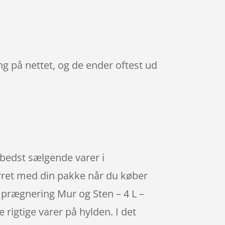
g på nettet, og de ender oftest ud
 bedst sælgende varer i
rret med din pakke når du køber
mprægnering Mur og Sten – 4 L –
rigtige varer på hylden. I det