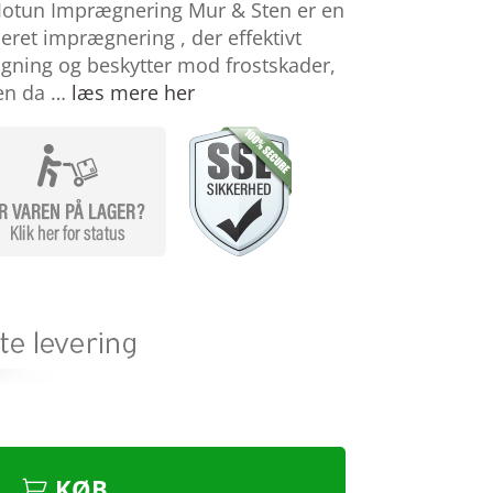
 Jotun Imprægnering Mur & Sten er en
eret imprægnering , der effektivt
gning og beskytter mod frostskader,
Den da …
læs mere her
KØB