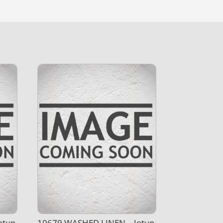
otun
10679 WASHED LINEN – Jotun