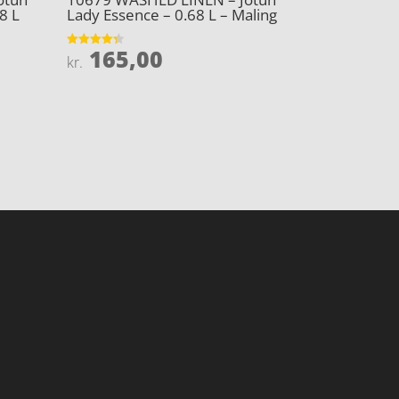
8 L
Lady Essence – 0.68 L – Maling
165,00
Vurderet
kr.
4.3
ud af 5