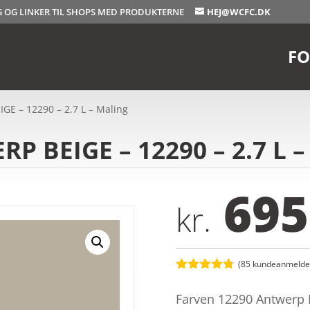
OG OG LINKER TIL SHOPS MED PRODUKTERNE
HEJ@WCFC.DK
FO
GE – 12290 – 2.7 L – Maling
P BEIGE – 12290 – 2.7 L –
695
kr.
(
85
kundeanmeldel
Bedømt
som
4.7
Farven 12290 Antwerp B
ud af 5