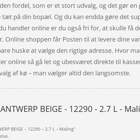
den fordel, som er et stort udvalg, og det gør en
 tæt på din bopæl. Og du kan endda gøre det super
u handler online er du også fri for, at skulle få d
r. Online shoppen får Posten til at levere dine vare
 bare huske at vælge den rigtige adresse. Hvor ma
ler online så gå let og ubesværet direkte til kass
 valg af kø – man vælger altid den langsomste.
 ANTWERP BEIGE - 12290 - 2.7 L - Mal
WERP BEIGE – 12290 – 2.7 L – Maling”
else.