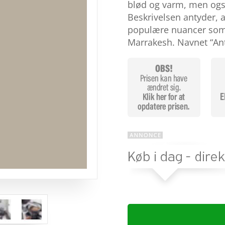
baseret på
blød og varm, men ogs
kundebedø
Beskrivelsen antyder, 
mmelser
populære nuancer som
Marrakesh. Navnet “A