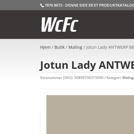
7876 8672 - DENNE SIDE ER ET PRODUKTKATAL
Hjem
/
Butik
/
Maling
/ Jotun Lady ANTWERP BEI
Jotun Lady ANTWER
Varenummer (SKU):
50899706315090
Kategori:
Maling