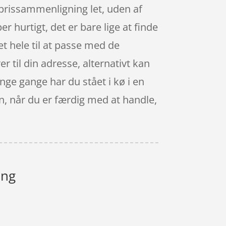
 prissammenligning let, uden af
 hurtigt, det er bare lige at finde
et hele til at passe med de
r til din adresse, alternativt kan
nge gange har du stået i kø i en
en, når du er færdig med at handle,
ing