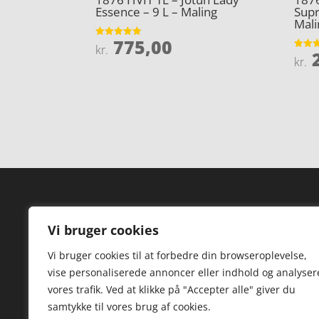
Essence – 9 L – Maling
Supr
Mali
775,00
Vurderet
kr.
2
4.9
Vurder
kr.
ud af 5
3.9
ud af 
Forside
Hi
Vi bruger cookies
Varer
Hø
Vi bruger cookies til at forbedre din browseroplevelse,
Kontakt
St
vise personaliserede annoncer eller indhold og analyser
TV
vores trafik. Ved at klikke på "Accepter alle" giver du
samtykke til vores brug af cookies.
Hø