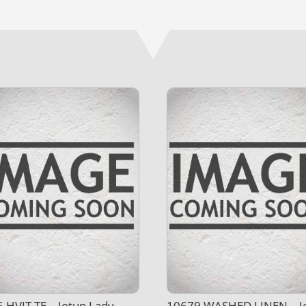
 HVIT TE – Jotun Lady
10679 WASHED LINEN – J