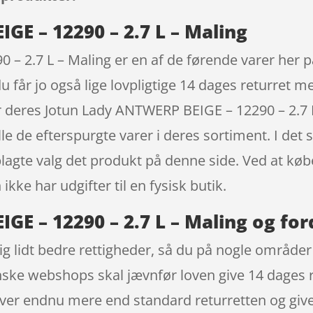
E – 12290 – 2.7 L – Maling
– 2.7 L – Maling er en af de førende varer her på
u får jo også lige lovpligtige 14 dages returret m
deres Jotun Lady ANTWERP BEIGE – 12290 – 2.7 L
lle de efterspurgte varer i deres sortiment. I det
oplagte valg det produkt på denne side. Ved at kø
kke har udgifter til en fysisk butik.
E – 12290 – 2.7 L – Maling og for
ig lidt bedre rettigheder, så du på nogle områder 
anske webshops skal jævnfør loven give 14 dages r
ver endnu mere end standard returretten og give