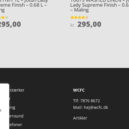
eme Finish – 0.68 L –
Lady Supreme Finish – 0.6
ng
– Maling
95,00
295,00
et
Vurderet
kr.
4.3
5
ud af 5
Fi Forstærker
WCFC
jtaler
Tlf: 7876 8672
reaming
Mail:
hej@wcfc.dk
e
 & Surround
Artikler
retelefoner