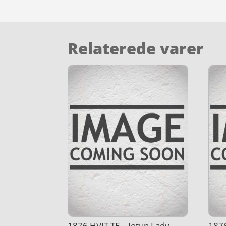
Relaterede varer
1876 HVIT TE – Jotun Lady
1876