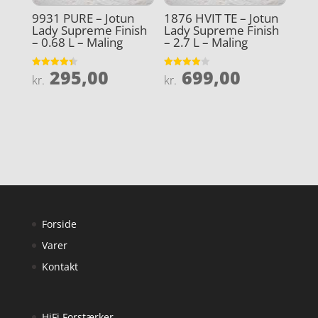
9931 PURE – Jotun
1876 HVIT TE – Jotun
Lady Supreme Finish
Lady Supreme Finish
– 0.68 L – Maling
– 2.7 L – Maling
295,00
699,00
Vurderet
Vurderet
kr.
kr.
4.4
4
ud af 5
ud af 5
Forside
Varer
Kontakt
HiFi Forstærker