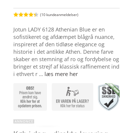
(
10
kundeanmeldelser)
Bedømt
som
4.3
Jotun LADY 6128 Athenian Blue er en
ud af 5
baseret
sofistikeret og afdæmpet blågrå nuance,
på
inspireret af den tidløse elegance og
kundebedø
mmelser
historie i det antikke Athen. Denne farve
skaber en stemning af ro og fordybelse og
bringer et strejf af klassisk raffinement ind
i ethvert r …
læs mere her