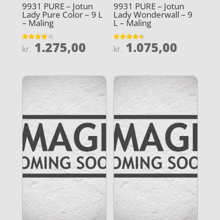
9931 PURE – Jotun
9931 PURE – Jotun
Lady Pure Color – 9 L
Lady Wonderwall – 9
– Maling
L – Maling
1.275,00
1.075,00
Vurderet
Vurderet
kr.
kr.
4
4.5
ud af 5
ud af 5