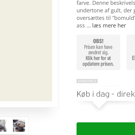
baseret
farve. Denne beskrivel
på
undertone af gult, der
kundebedø
mmelser
oversættes til “bomuld
ass …
læs mere her