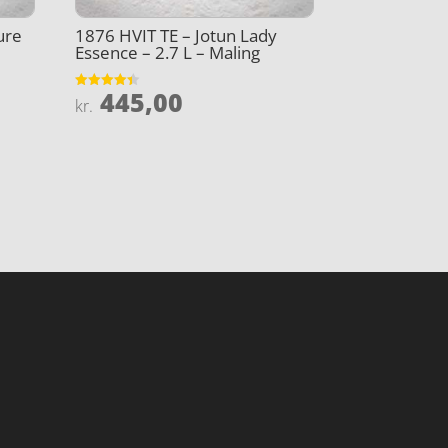
ure
1876 HVIT TE – Jotun Lady
Essence – 2.7 L – Maling
445,00
Vurderet
kr.
4.4
ud af 5