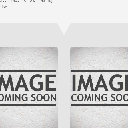
LL – 1453 – 0.45 L – Maling”
else.