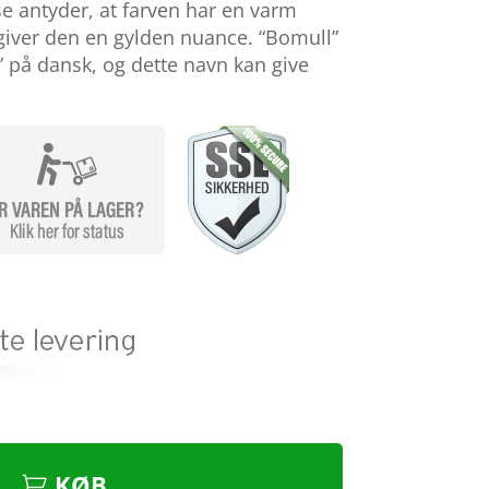
se antyder, at farven har en varm
 giver den en gylden nuance. “Bomull”
” på dansk, og dette navn kan give
KØB