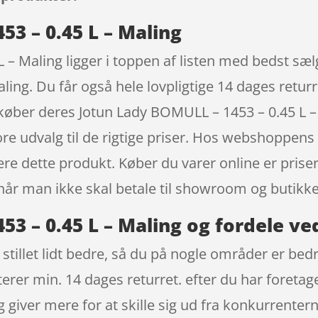
3 – 0.45 L – Maling
 – Maling ligger i toppen af listen med bedst sæ
ling. Du får også hele lovpligtige 14 dages returr
n køber deres Jotun Lady BOMULL – 1453 – 0.45 L
ore udvalg til de rigtige priser. Hos webshoppen
ære dette produkt. Køber du varer online er prise
 når man ikke skal betale til showroom og butikk
3 – 0.45 L – Maling og fordele ve
tillet lidt bedre, så du på nogle områder er bedre
erer min. 14 dages returret. efter du har foretage
giver mere for at skille sig ud fra konkurrentern