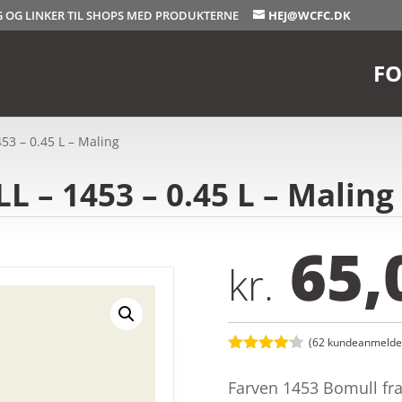
OG OG LINKER TIL SHOPS MED PRODUKTERNE
HEJ@WCFC.DK
FO
53 – 0.45 L – Maling
 – 1453 – 0.45 L – Maling
65,
kr.
(
62
kundeanmeldel
Bedømt
som
4.1
Farven 1453 Bomull fra
ud af 5