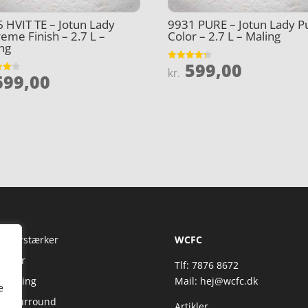
 HVIT TE – Jotun Lady
9931 PURE – Jotun Lady P
eme Finish – 2.7 L –
Color – 2.7 L – Maling
ng
599,00
Vurderet
kr.
99,00
4.3
et
ud af 5
5
Fi Forstærker
WCFC
jtaler
Tlf: 7876 8672
reaming
Mail:
hej@wcfc.dk
e
 & Surround
Artikler