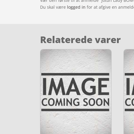
Vær den første til at anmelde “Jotun Lady BOMU
Du skal være
logged in
for at afgive en anmeld
Relaterede varer