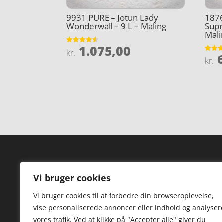
9931 PURE – Jotun Lady
1876
Wonderwall – 9 L – Maling
Supr
Mali
1.075,00
Vurderet
kr.
6
4.5
Vurder
kr.
ud af 5
4
ud af 
Forside
Hi
Vi bruger cookies
Varer
Hø
Vi bruger cookies til at forbedre din browseroplevelse,
Kontakt
St
vise personaliserede annoncer eller indhold og analyser
TV
vores trafik. Ved at klikke på "Accepter alle" giver du