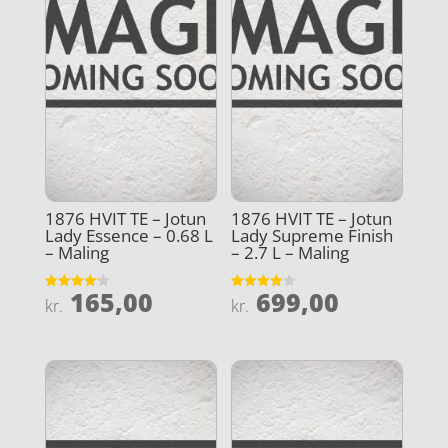
1876 HVIT TE – Jotun
1876 HVIT TE – Jotun
Lady Essence – 0.68 L
Lady Supreme Finish
– Maling
– 2.7 L – Maling
165,00
699,00
Vurderet
Vurderet
kr.
kr.
4.2
4
ud af 5
ud af 5