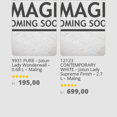
9931 PURE – Jotun
12123
Lady Wonderwall –
CONTEMPORARY
0.68 L – Maling
WHITE – Jotun Lady
Supreme Finish – 2.7
L – Maling
195,00
Vurderet
kr.
5
ud af 5
699,00
Vurderet
kr.
4.7
ud af 5