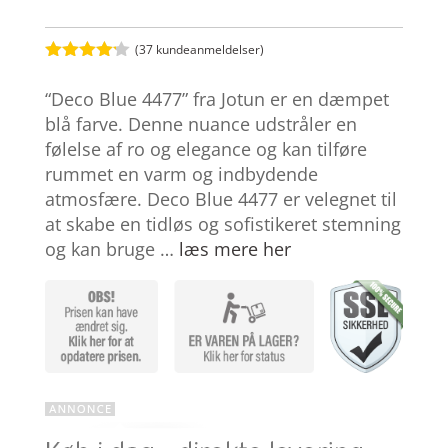
(
37
kundeanmeldelser)
Bedømt
som
4.1
“Deco Blue 4477” fra Jotun er en dæmpet
ud af 5
baseret
blå farve. Denne nuance udstråler en
på
følelse af ro og elegance og kan tilføre
kundebedø
mmelser
rummet en varm og indbydende
atmosfære. Deco Blue 4477 er velegnet til
at skabe en tidløs og sofistikeret stemning
og kan bruge …
læs mere her