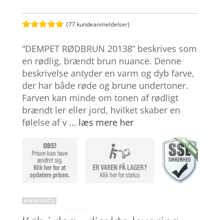
(
77
kundeanmeldelser)
Bedømt
som
4.8
“DEMPET RØDBRUN 20138” beskrives som
ud af 5
baseret på
en rødlig, brændt brun nuance. Denne
kundebedøm
beskrivelse antyder en varm og dyb farve,
melser
der har både røde og brune undertoner.
Farven kan minde om tonen af rødligt
brændt ler eller jord, hvilket skaber en
følelse af v …
læs mere her