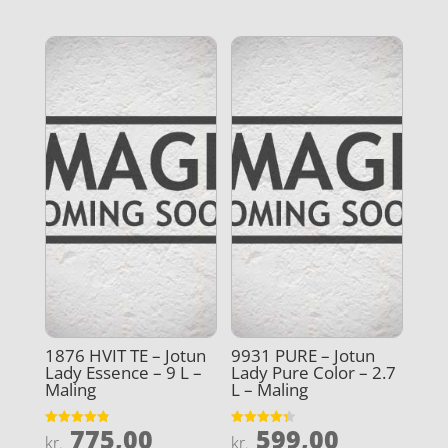
1876 HVIT TE – Jotun
9931 PURE – Jotun
Lady Essence – 9 L –
Lady Pure Color – 2.7
Maling
L – Maling
775,00
599,00
Vurderet
Vurderet
kr.
kr.
4.9
4.3