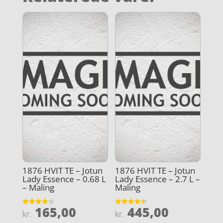
1876 HVIT TE – Jotun
1876 HVIT TE – Jotun
Lady Essence – 0.68 L
Lady Essence – 2.7 L –
– Maling
Maling
165,00
445,00
Vurderet
Vurderet
kr.
kr.
4.2
4.4
ud af 5
ud af 5