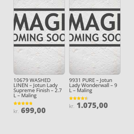
10679 WASHED
9931 PURE – Jotun
LINEN – Jotun Lady
Lady Wonderwall – 9
Supreme Finish – 2.7
L – Maling
L – Maling
1.075,00
Vurderet
kr.
699,00
4.5
Vurderet
kr.
ud af 5
4.8
ud af 5