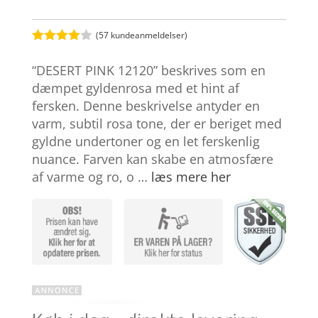
(
57
kundeanmeldelser)
Bedømt
som
3.9
“DESERT PINK 12120” beskrives som en
ud af 5
baseret
dæmpet gyldenrosa med et hint af
på
fersken. Denne beskrivelse antyder en
kundebed
ømmelse
varm, subtil rosa tone, der er beriget med
r
gyldne undertoner og en let ferskenlig
nuance. Farven kan skabe en atmosfære
af varme og ro, o …
læs mere her