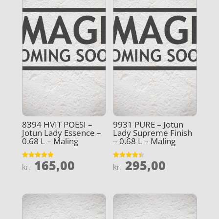
8394 HVIT POESI –
9931 PURE – Jotun
Jotun Lady Essence –
Lady Supreme Finish
0.68 L – Maling
– 0.68 L – Maling
165,00
295,00
Vurderet
Vurderet
kr.
kr.
4.9
4.4
ud af 5
ud af 5