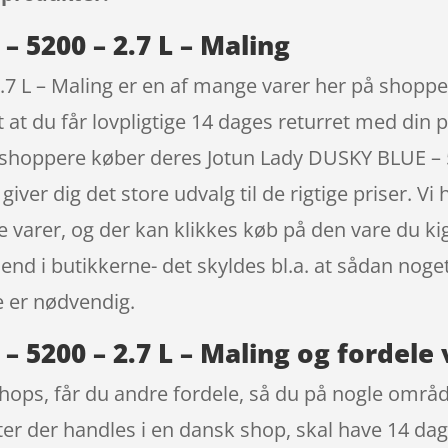
 5200 – 2.7 L – Maling
7 L – Maling er en af mange varer her på shoppen
 at du får lovpligtige 14 dages returret med din 
 shoppere køber deres Jotun Lady DUSKY BLUE – 5
iver dig det store udvalg til de rigtige priser. V
 varer, og der kan klikkes køb på den vare du kig
e end i butikkerne- det skyldes bl.a. at sådan no
e er nødvendig.
 5200 – 2.7 L – Maling og fordele
ops, får du andre fordele, så du på nogle område
ter der handles i en dansk shop, skal have 14 dag