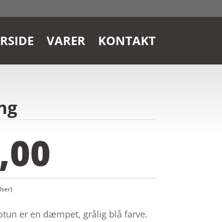
RSIDE
VARER
KONTAKT
ng
,00
ser)
otun er en dæmpet, grålig blå farve.