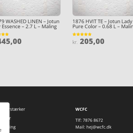
79 WASHED LINEN – Jotun
1876 HVIT TE – Jotun Lady
 Essence – 2.7 L – Maling
Pure Color – 0.68 L – Mali
45,00
205,00
et
Vurderet
kr.
5
5
ud af 5
Fi Forstærker
WCFC
jtaler
Tlf: 7876 8672
reaming
Mail:
hej@wcfc.dk
e