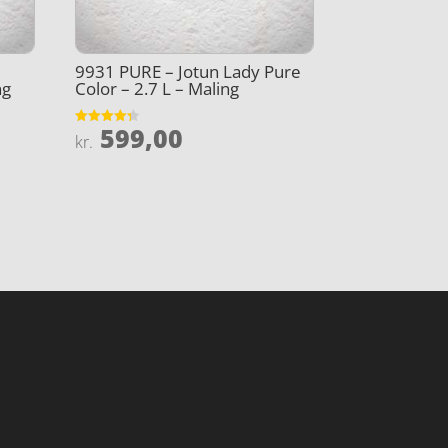
9931 PURE – Jotun Lady Pure
ng
Color – 2.7 L – Maling
599,00
Vurderet
kr.
4.3
ud af 5