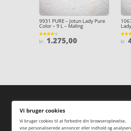
9931 PURE – Jotun Lady Pure
106
Color – 9 L – Maling
Lady
1.275,00
4
Vurderet
Vurder
kr.
kr.
4
4.9
ud af 5
ud af 
Forside
Hi
Vi bruger cookies
Varer
Hø
Vi bruger cookies til at forbedre din browseroplevelse,
Kontakt
St
vise personaliserede annoncer eller indhold og analyser