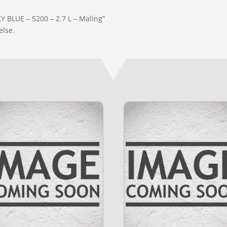
Y BLUE – 5200 – 2.7 L – Maling”
else.