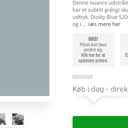
baseret
Denne nuance udstråler
på
har et subtilt gråligt sk
kundebed
ømmels
udtryk. Dusky Blue 5200
er
og i …
læs mere her