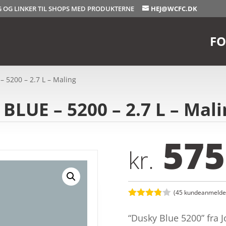
OG OG LINKER TIL SHOPS MED PRODUKTERNE
HEJ@WCFC.DK
FO
 5200 – 2.7 L – Maling
BLUE – 5200 – 2.7 L – Mali
575
kr.
(
45
kundeanmeldel
Bedømt
som
3.8
“Dusky Blue 5200” fra J
ud af 5