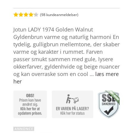
(
98
kundeanmeldelser)
Bedømt
som
4.2
Jotun LADY 1974 Golden Walnut
ud af 5
baseret
Gyldenbrun varme og naturlig harmoni En
på
tydelig, gulligbrun mellemtone, der skaber
kundebedø
mmelser
varme og karakter i rummet. Farven
passer smukt sammen med gule, lysere
okkerfarver, gyldenhvide og beige nuancer
og kan overraske som en cool …
læs mere
her