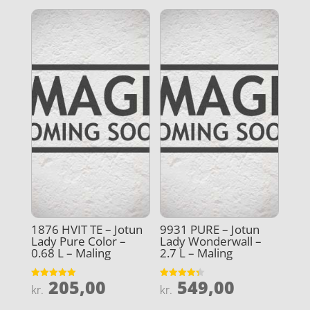
1876 HVIT TE – Jotun
9931 PURE – Jotun
Lady Pure Color –
Lady Wonderwall –
0.68 L – Maling
2.7 L – Maling
205,00
549,00
Vurderet
Vurderet
kr.
kr.
5
4.3
ud af 5
ud af 5