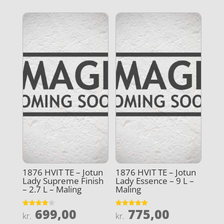
1876 HVIT TE – Jotun
1876 HVIT TE – Jotun
Lady Supreme Finish
Lady Essence – 9 L –
– 2.7 L – Maling
Maling
699,00
775,00
Vurderet
Vurderet
kr.
kr.
4
4.9
ud af 5
ud af 5