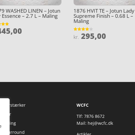
79 WASHED LINEN – Jotun
1876 HVIT TE – Jotun Lady
 Essence – 2.7 L – Maling
Supreme Finish – 0.68 L –
Maling
45,00
et
295,00
Vurderet
kr.
5
3.9
ud af 5
Fi Forstærker
WCFC
jtaler
Tlf: 7876 8672
reaming
Mail:
hej@wcfc.dk
e
 & Surround
Artikler