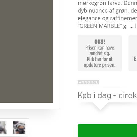
baseret
mørkegrøn farve. Denne
på
dyb nuance af grøn, der
kundebedø
mmelser
elegance og raffineme
“GREEN MARBLE” gi …