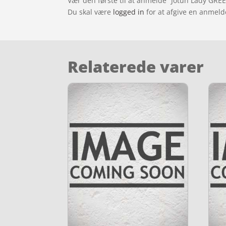
Vær den første til at anmelde “Jotun Lady GRE
Du skal være
logged in
for at afgive en anmeld
Relaterede varer