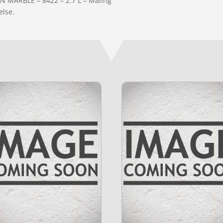
EN MARBLE – 8422 – 2.7 L – Maling”
else.