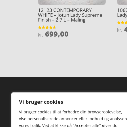
12123 CONTEMPORARY
106
WHITE – Jotun Lady Supreme
Lady
Finish – 2.7 L – Maling
4
Vurder
kr.
699,00
4.9
Vurderet
kr.
ud af 
4.7
ud af 5
Forside
Hi
Vi bruger cookies
Varer
Hø
Vi bruger cookies til at forbedre din browseroplevelse,
Kontakt
St
vise personaliserede annoncer eller indhold og analyser
TV
vores trafik. Ved at klikke på "Accepter alle" giver du