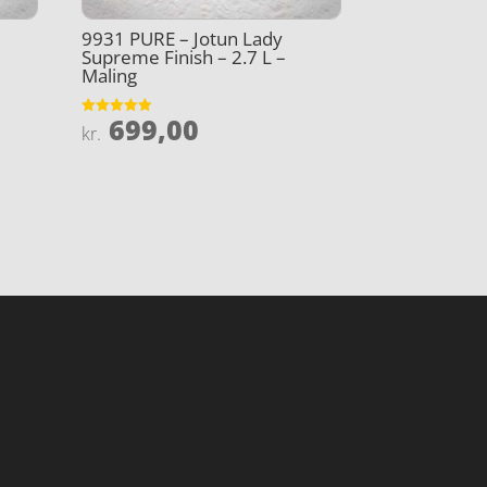
9931 PURE – Jotun Lady
Supreme Finish – 2.7 L –
Maling
699,00
Vurderet
kr.
4.9
ud af 5