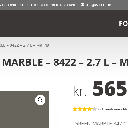
OG OG LINKER TIL SHOPS MED PRODUKTERNE
HEJ@WCFC.DK
FO
E – 8422 – 2.7 L – Maling
MARBLE – 8422 – 2.7 L – M
565
kr.
(
21
kundeanmeldel
Bedømt
som
4.2
“GREEN MARBLE 8422” f
ud af 5