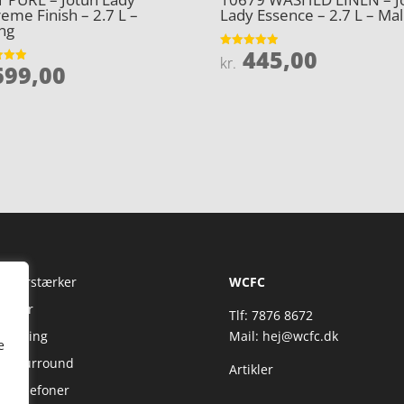
eme Finish – 2.7 L –
Lady Essence – 2.7 L – Mal
ng
445,00
Vurderet
kr.
99,00
4.9
et
ud af 5
5
Fi Forstærker
WCFC
jtaler
Tlf: 7876 8672
reaming
Mail:
hej@wcfc.dk
e
 & Surround
Artikler
retelefoner