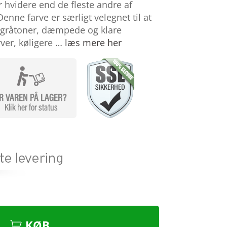
er hvidere end de fleste andre af
enne farve er særligt velegnet til at
gråtoner, dæmpede og klare
rver, køligere …
læs mere her
KØB