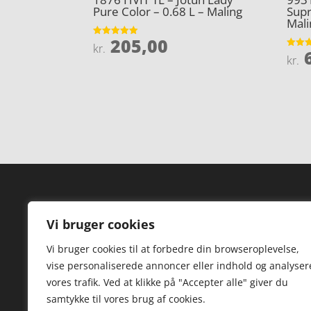
Pure Color – 0.68 L – Maling
Supr
Mali
205,00
Vurderet
kr.
6
5
Vurder
kr.
ud af 5
4.9
ud af 
Forside
Hi
Vi bruger cookies
Varer
Hø
Vi bruger cookies til at forbedre din browseroplevelse,
Kontakt
St
vise personaliserede annoncer eller indhold og analyser
TV
vores trafik. Ved at klikke på "Accepter alle" giver du
samtykke til vores brug af cookies.
Hø