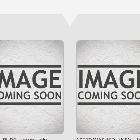
 PURE – Jotun Lady
10679 WASHED LINEN – J