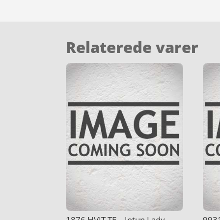
Relaterede varer
1876 HVIT TE – Jotun Lady
9931