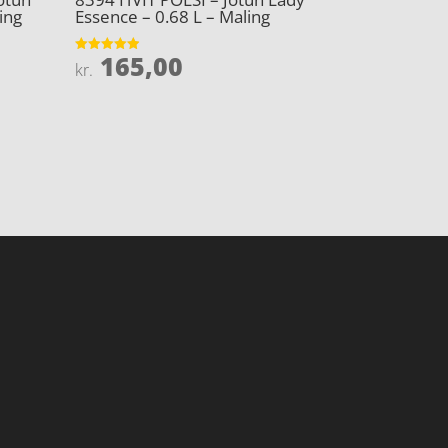
ing
Essence – 0.68 L – Maling
165,00
Vurderet
kr.
4.9
ud af 5