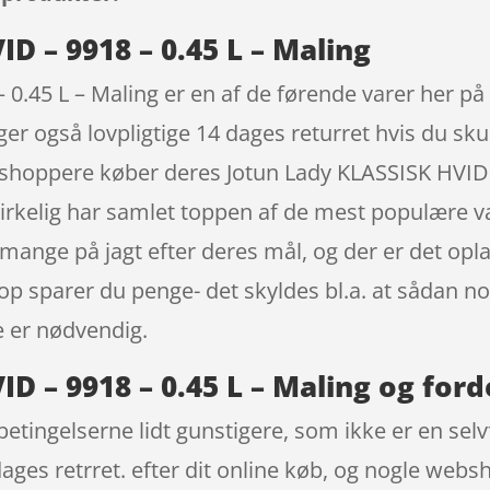
D – 9918 – 0.45 L – Maling
0.45 L – Maling er en af de førende varer her på
er også lovpligtige 14 dages returret hvis du skul
 shoppere køber deres Jotun Lady KLASSISK HVID 
irkelig har samlet toppen af de mest populære va
mange på jagt efter deres mål, og der er det opla
op sparer du penge- det skyldes bl.a. at sådan 
e er nødvendig.
D – 9918 – 0.45 L – Maling og ford
etingelserne lidt gunstigere, som ikke er en selv
dages retrret. efter dit online køb, og nogle webs