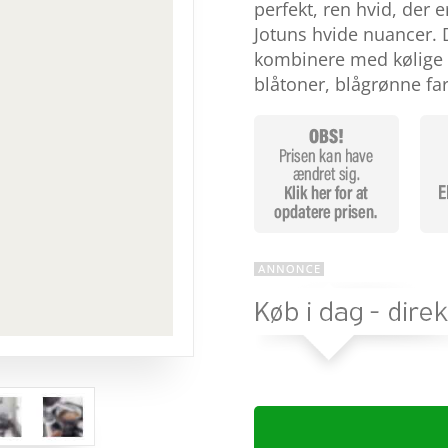
baseret
perfekt, ren hvid, der 
på
Jotuns hvide nuancer. D
kundebedø
mmelser
kombinere med kølige 
blåtoner, blågrønne fa