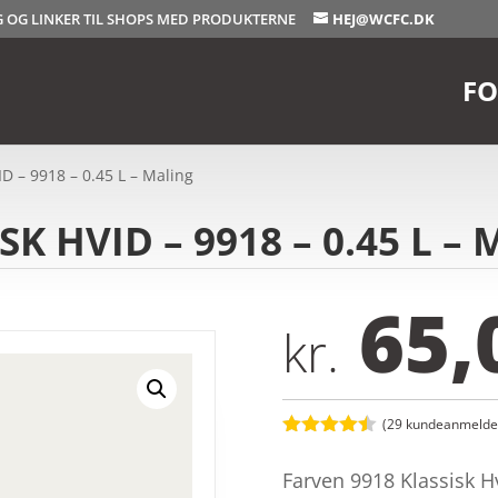
OG OG LINKER TIL SHOPS MED PRODUKTERNE
HEJ@WCFC.DK
FO
D – 9918 – 0.45 L – Maling
SK HVID – 9918 – 0.45 L – 
65,
kr.
(
29
kundeanmeldel
Bedømt
som
4.4
Farven 9918 Klassisk H
ud af 5