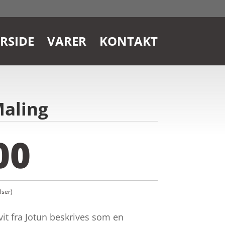
RSIDE
VARER
KONTAKT
Maling
00
ser)
vit fra Jotun beskrives som en