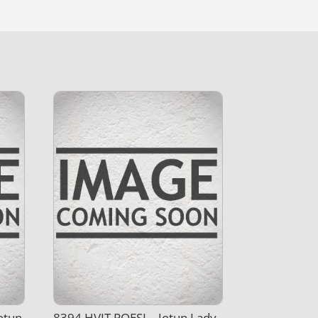
otun
8394 HVIT POESI – Jotun Lady