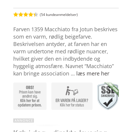
(
54
kundeanmeldelser)
Bedømt
som
4.3
Farven 1359 Macchiato fra Jotun beskrives
ud af 5
baseret
som en varm, rødlig beigefarve.
på
Beskrivelsen antyder, at farven har en
kundebedø
mmelser
varm undertone med rødlige nuancer,
hvilket giver den en indbydende og
hyggelig atmosfære. Navnet “Macchiato”
kan bringe association …
læs mere her