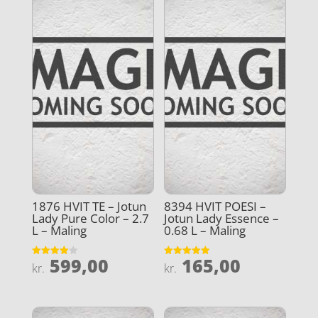
1876 HVIT TE – Jotun
8394 HVIT POESI –
Lady Pure Color – 2.7
Jotun Lady Essence –
L – Maling
0.68 L – Maling
599,00
165,00
Vurderet
Vurderet
kr.
kr.
4
4.9
ud af 5
ud af 5