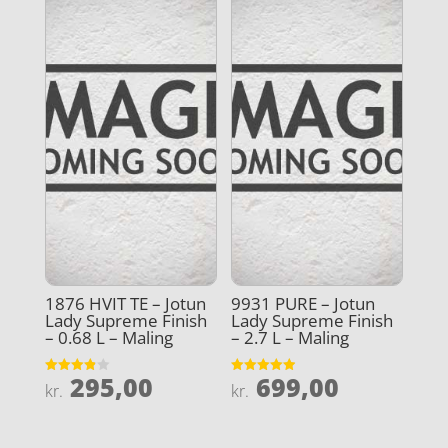
1876 HVIT TE – Jotun
9931 PURE – Jotun
Lady Supreme Finish
Lady Supreme Finish
– 0.68 L – Maling
– 2.7 L – Maling
295,00
699,00
Vurderet
Vurderet
kr.
kr.
3.9
4.9
ud af 5
ud af 5