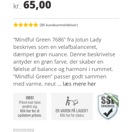
65,00
kr.
(
86
kundeanmeldelser)
Bedømt
som
4.9
“Mindful Green 7686” fra Jotun Lady
ud af 5
baseret på
beskrives som en velafbalanceret,
kundebedøm
dæmpet grøn nuance. Denne beskrivelse
melser
antyder en grøn farve, der skaber en
følelse af balance og harmoni i rummet.
“Mindful Green” passer godt sammen
med varme, neut …
læs mere her