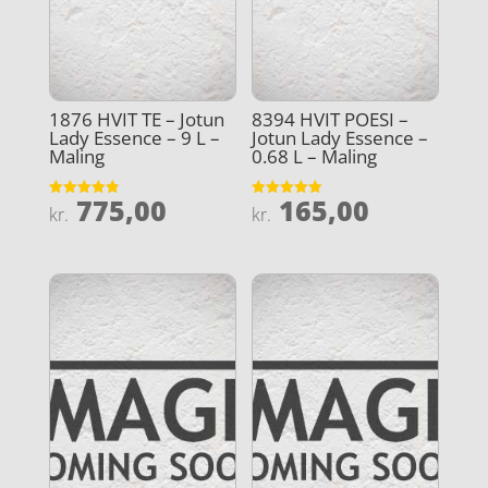
1876 HVIT TE – Jotun
8394 HVIT POESI –
Lady Essence – 9 L –
Jotun Lady Essence –
Maling
0.68 L – Maling
775,00
165,00
Vurderet
Vurderet
kr.
kr.
4.9
4.9
ud af 5
ud af 5