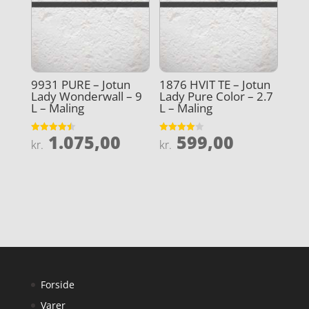
9931 PURE – Jotun
1876 HVIT TE – Jotun
Lady Wonderwall – 9
Lady Pure Color – 2.7
L – Maling
L – Maling
1.075,00
599,00
Vurderet
Vurderet
kr.
kr.
4.5
4
ud af 5
ud af 5
Forside
Varer