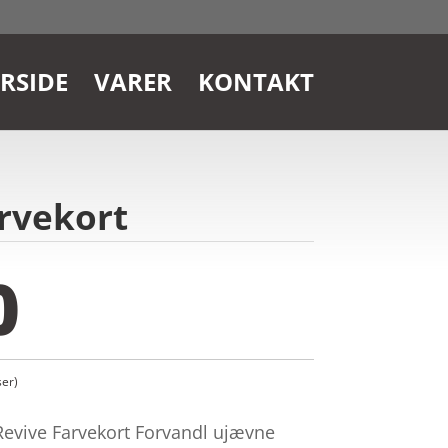
RSIDE
VARER
KONTAKT
arvekort
0
er)
evive Farvekort Forvandl ujævne