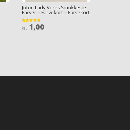
Jotun Lady Vores Smukkeste
Farver – Farvekort – Farvekort
1,00
Vurderet
kr.
4.9
ud af 5