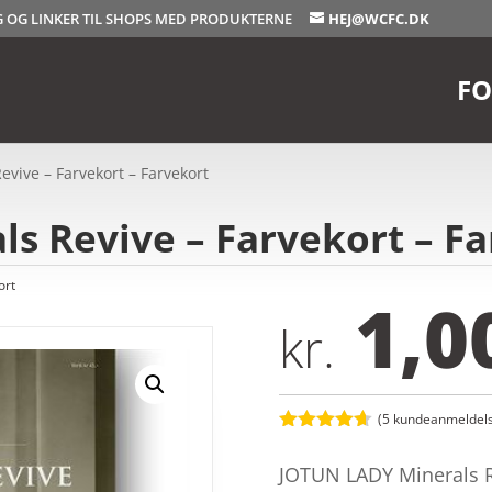
OG OG LINKER TIL SHOPS MED PRODUKTERNE
HEJ@WCFC.DK
FO
evive – Farvekort – Farvekort
ls Revive – Farvekort – F
ort
1,0
kr.
(
5
kundeanmeldels
Bedømt
som
4.6
JOTUN LADY Minerals R
ud af 5