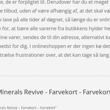
, de er forpligtet til. Derudover har du et meget 
e tilbud, uden af være afhængig af, at det skal v
lave på alle tider af døgnet, så længe du er onl
e for, at bære alle varerne fra butikkens hylder 
dine varer, sendes de til din adresse, alternativt k
 bedst for dig. I onlineshoppen er der ingen kø de
ælse frustrationer over, at det kan tage så lang t
inerals Revive - Farvekort - Farvekor
als Revive – Farvekort – Farvekort”