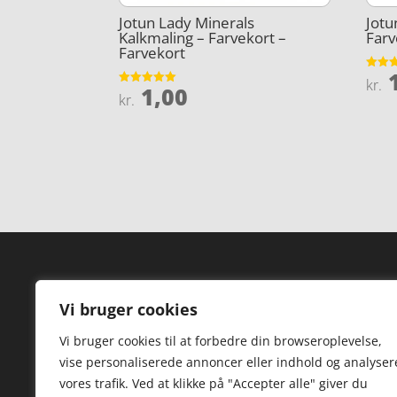
Jotun Lady Minerals
Jotu
Kalkmaling – Farvekort –
Farv
Farvekort
1
Vurder
kr.
1,00
4
Vurderet
kr.
ud af 
5
ud af 5
Forside
Hi
Vi bruger cookies
Varer
Hø
Vi bruger cookies til at forbedre din browseroplevelse,
Kontakt
St
vise personaliserede annoncer eller indhold og analyser
TV
vores trafik. Ved at klikke på "Accepter alle" giver du