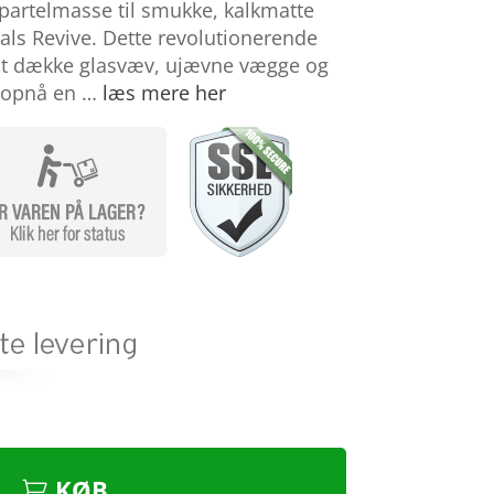
partelmasse til smukke, kalkmatte
ls Revive. Dette revolutionerende
l at dække glasvæv, ujævne vægge og
n opnå en …
læs mere her
KØB