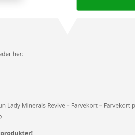
leder her:
tun Lady Minerals Revive – Farvekort – Farvekort p
p
 produkter!