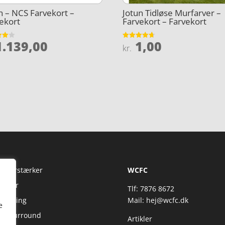
n – NCS Farvekort –
Jotun Tidløse Murfarver –
ekort
Farvekort – Farvekort
.139,00
1,00
et
Vurderet
kr.
4.7
5
ud af 5
Fi Forstærker
WCFC
jtaler
Tlf: 7876 8672
reaming
Mail:
hej@wcfc.dk
e
 & Surround
Artikler