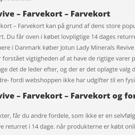
ive – Farvekort – Farvekort
kort – Farvekort kan på grund af dens store popul
. Du får oven i købet lovpligtige 14 dages returr
ppere i Danmark køber Jotun Lady Minerals Revive 
forstået vigtigheden af at have de rigtige varer 
e det de leder efter, og der er det oplagte valg 
e- fordi webshoppen ikke har udgifter til en fysi
ive – Farvekort – Farvekort og fo
r, får du andre fordele, som ikke er en selvfølg
e returret i 14 dage. når produkterne er købt onl