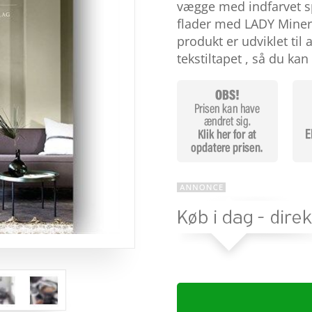
baseret på
vægge med indfarvet s
kundebedø
flader med LADY Minera
mmelser
produkt er udviklet ti
tekstiltapet , så du ka