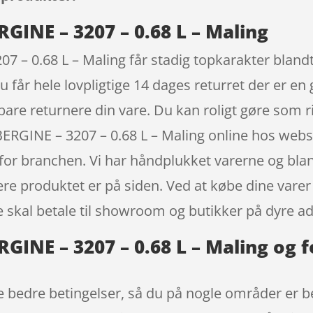
INE – 3207 – 0.68 L – Maling
– 0.68 L – Maling får stadig topkarakter blandt
 får hele lovpligtige 14 dages returret der er e
 bare returnere din vare. Du kan roligt gøre som r
RGINE – 3207 – 0.68 L – Maling online hos webs
for branchen. Vi har håndplukket varerne og bla
re produktet er på siden. Ved at købe dine varer 
e skal betale til showroom og butikker på dyre a
INE – 3207 – 0.68 L – Maling og f
e bedre betingelser, så du på nogle områder er bed