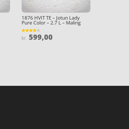
1876 HVIT TE – Jotun Lady
Pure Color – 2.7 L – Maling
599,00
Vurderet
kr.
4
ud af 5