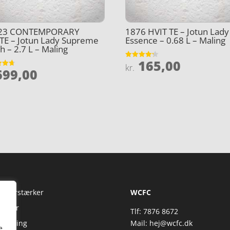
23 CONTEMPORARY
1876 HVIT TE – Jotun Lady
TE – Jotun Lady Supreme
Essence – 0.68 L – Maling
sh – 2.7 L – Maling
165,00
Vurderet
kr.
99,00
4.2
et
ud af 5
5
Fi Forstærker
WCFC
jtaler
Tlf: 7876 8672
reaming
Mail:
hej@wcfc.dk
e