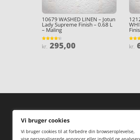
10679 WASHED LINEN – Jotun
121
Lady Supreme Finish – 0.68 L
WHI
– Maling
Fini
295,00
6
Vurderet
Vurder
kr.
kr.
4.3
4.7
ud af 5
ud af 
Forside
Hi
Vi bruger cookies
Varer
Hø
Vi bruger cookies til at forbedre din browseroplevelse,
Kontakt
St
vise personaliserede annoncer eller indhold og analyser