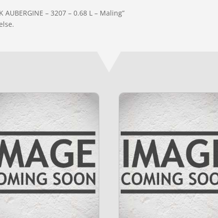
K AUBERGINE – 3207 – 0.68 L – Maling”
else.