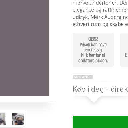
baseret på
mørke undertoner. Denn
kundebedøm
elegance og raffinemen
melser
udtryk. Mørk Aubergine k
ethvert rum og skabe 