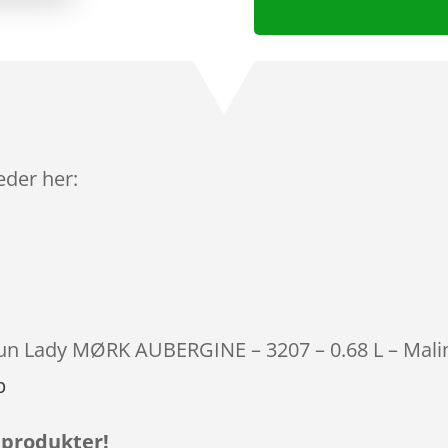
leder her:
otun Lady MØRK AUBERGINE – 3207 – 0.68 L – Malin
p
 produkter!