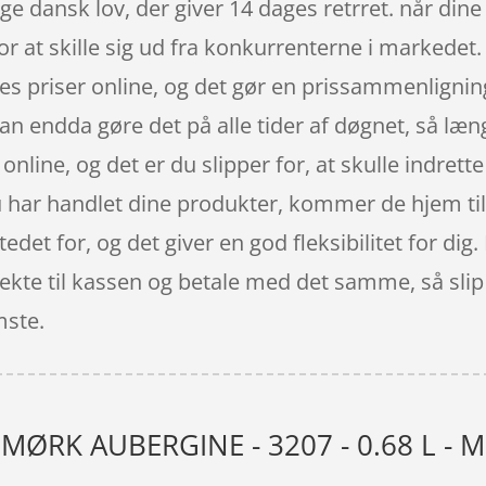
ge dansk lov, der giver 14 dages retrret. når dine
r at skille sig ud fra konkurrenterne i markedet.
s priser online, og det gør en prissammenligning 
n endda gøre det på alle tider af døgnet, så læng
nline, og det er du slipper for, at skulle indrett
u har handlet dine produkter, kommer de hjem til
tedet for, og det giver en god fleksibilitet for di
irekte til kassen og betale med det samme, så slip
mste.
 MØRK AUBERGINE - 3207 - 0.68 L - M