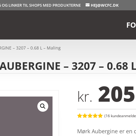
OG OG LINKER TIL SHOPS MED PRODUKTERNE
HEJ@WCFC.DK
FO
INE – 3207 – 0.68 L – Maling
UBERGINE – 3207 – 0.68 L
205
kr.
(
16
kundeanmeldel
Bedømt
som
4.9
Mørk Aubergine er en 
ud af 5