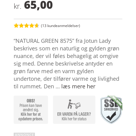
65,00
kr.
(
13
kundeanmeldelser)
Bedømt
som
4.6
“NATURAL GREEN 8575” fra Jotun Lady
ud af 5
baseret på
beskrives som en naturlig og gylden grøn
kundebedø
nuance, der vil føles behagelig at omgive
mmelser
sig med. Denne beskrivelse antyder en
grøn farve med en varm gylden
undertone, der tilfører varme og livlighed
til rummet. Den …
læs mere her