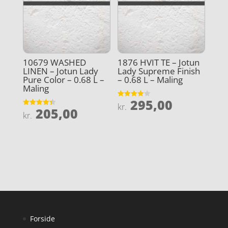
10679 WASHED
1876 HVIT TE – Jotun
LINEN – Jotun Lady
Lady Supreme Finish
Pure Color – 0.68 L –
– 0.68 L – Maling
Maling
295,00
Vurderet
kr.
205,00
3.9
Vurderet
kr.
ud af 5
4.4
ud af 5
Forside