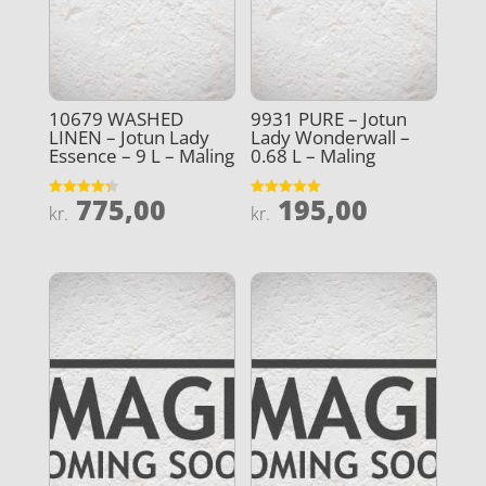
10679 WASHED
9931 PURE – Jotun
LINEN – Jotun Lady
Lady Wonderwall –
Essence – 9 L – Maling
0.68 L – Maling
775,00
195,00
Vurderet
Vurderet
kr.
kr.
4.3
5
ud af 5
ud af 5