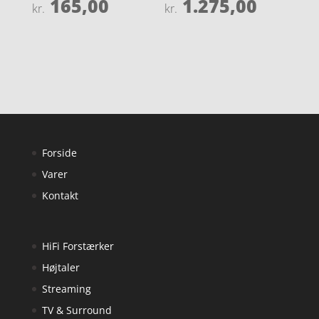
165,00
1.275,00
Vurderet
Vurderet
kr.
kr.
4.2
4
ud af 5
ud af 5
Forside
Varer
Kontakt
HiFi Forstærker
Højtaler
Streaming
TV & Surround