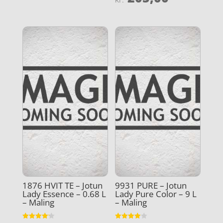
4.4
ud af 5
1876 HVIT TE – Jotun
9931 PURE – Jotun
Lady Essence – 0.68 L
Lady Pure Color – 9 L
– Maling
– Maling