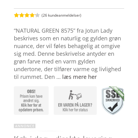
(
26
kundeanmeldelser)
Bedømt
som
4.1
“NATURAL GREEN 8575” fra Jotun Lady
ud af 5
baseret
beskrives som en naturlig og gylden grøn
på
nuance, der vil føles behagelig at omgive
kundebedø
mmelser
sig med. Denne beskrivelse antyder en
grøn farve med en varm gylden
undertone, der tilfører varme og livlighed
til rummet. Den …
læs mere her