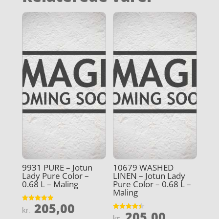
9931 PURE – Jotun
10679 WASHED
Lady Pure Color –
LINEN – Jotun Lady
0.68 L – Maling
Pure Color – 0.68 L –
Maling
205,00
Vurderet
kr.
205,00
4.9
Vurderet
kr.
ud af 5