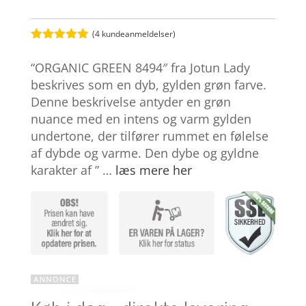
(
4
kundeanmeldelser)
Bedømt
som
4.9
“ORGANIC GREEN 8494″ fra Jotun Lady
ud af 5
baseret på
beskrives som en dyb, gylden grøn farve.
kundebedøm
Denne beskrivelse antyder en grøn
melser
nuance med en intens og varm gylden
undertone, der tilfører rummet en følelse
af dybde og varme. Den dybe og gyldne
karakter af ” …
læs mere her