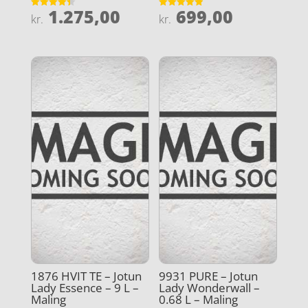
1.275,00
699,00
Vurderet
Vurderet
kr.
kr.
4.4
4.9
ud af 5
ud af 5
1876 HVIT TE – Jotun
9931 PURE – Jotun
Lady Essence – 9 L –
Lady Wonderwall –
Maling
0.68 L – Maling