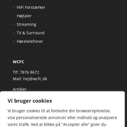
HiFi Forstærker
Højtaler
Streaming
TV & Surround
Høretelefoner
WCFC
Tlf: 7876 8672
Mail:
hej@wcfc.dk
Artikler
Vi bruger cookies
Vi bruger cookies til at forbedre din browseroplevelse,
vise personaliserede annoncer eller indhold og analysere
vores trafik. Ved at klikke på "Accepter alle" giver du