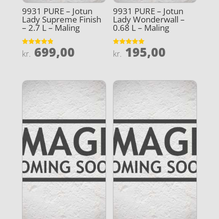
9931 PURE – Jotun
9931 PURE – Jotun
Lady Supreme Finish
Lady Wonderwall –
– 2.7 L – Maling
0.68 L – Maling
699,00
195,00
Vurderet
Vurderet
kr.
kr.
4.9
5
ud af 5
ud af 5