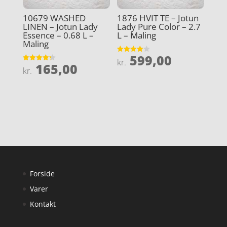
10679 WASHED
1876 HVIT TE – Jotun
LINEN – Jotun Lady
Lady Pure Color – 2.7
Essence – 0.68 L –
L – Maling
Maling
599,00
Vurderet
kr.
165,00
4
Vurderet
kr.
ud af 5
4.3
ud af 5
Forside
Varer
Kontakt