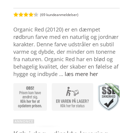
(
69
kundeanmeldelser)
Bedømt
som
4.2
Organic Red (20120) er en dæmpet
ud af 5
baseret
rødbrun farve med en naturlig og jordnær
på
karakter. Denne farve udstråler en subtil
kundebedø
mmelser
varme og dybde, der minder om tonerne
fra naturen. Organic Red har en blød og
behagelig kvalitet, der skaber en følelse af
hygge og indbyde …
læs mere her