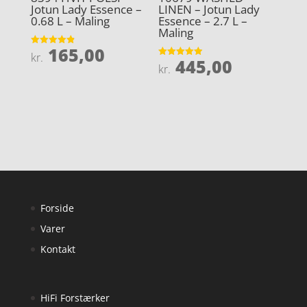
Jotun Lady Essence –
LINEN – Jotun Lady
0.68 L – Maling
Essence – 2.7 L –
Maling
165,00
Vurderet
kr.
445,00
4.9
Vurderet
kr.
ud af 5
4.9
ud af 5
Forside
Varer
Kontakt
HiFi Forstærker