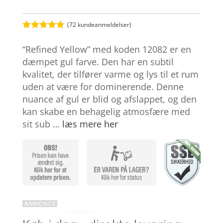
(
72
kundeanmeldelser)
Bedømt
som
4.7
“Refined Yellow” med koden 12082 er en
ud af 5
baseret på
dæmpet gul farve. Den har en subtil
kundebedø
kvalitet, der tilfører varme og lys til et rum
mmelser
uden at være for dominerende. Denne
nuance af gul er blid og afslappet, og den
kan skabe en behagelig atmosfære med
sit sub …
læs mere her