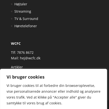
Højtaler
Streaming
TV & Surround
Høretelefoner
WCFC
Tlf: 7876 8672
Mail:
hej@wcfc.dk
Artikler
Vi bruger cookies
Vi bruger cookies til at forbedre din browseroplevelse,
vise personaliserede annoncer eller indhold og analysere
vores trafik. Ved at klikke på "Accepter alle" giver du
samtykke til vores brug af cookies.
Wcfc.dk er siden, der samler et bredt udvalg af