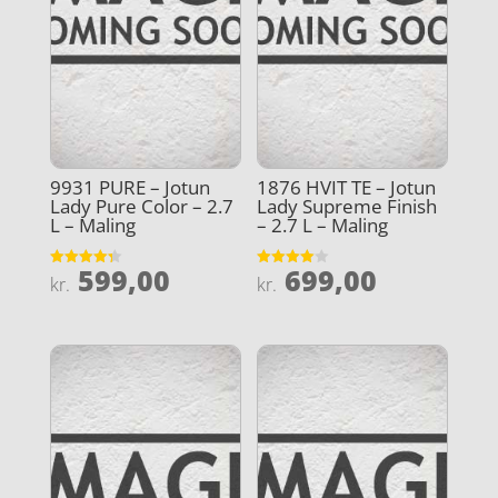
9931 PURE – Jotun
1876 HVIT TE – Jotun
Lady Pure Color – 2.7
Lady Supreme Finish
L – Maling
– 2.7 L – Maling
599,00
699,00
Vurderet
Vurderet
kr.
kr.
4.3
4
ud af 5
ud af 5