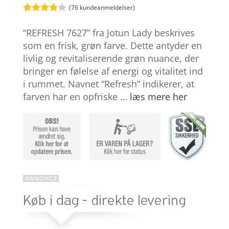
(
76
kundeanmeldelser)
Bedømt
som
3.8
“REFRESH 7627” fra Jotun Lady beskrives
ud af 5
baseret
som en frisk, grøn farve. Dette antyder en
på
livlig og revitaliserende grøn nuance, der
kundebed
ømmels
bringer en følelse af energi og vitalitet ind
er
i rummet. Navnet “Refresh” indikerer, at
farven har en opfriske …
læs mere her