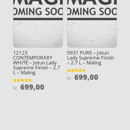
12123
9931 PURE – Jotun
CONTEMPORARY
Lady Supreme Finish
WHITE – Jotun Lady
– 2.7 L – Maling
Supreme Finish – 2.7
L – Maling
699,00
Vurderet
kr.
4.9
ud af 5
699,00
Vurderet
kr.
4.7
ud af 5