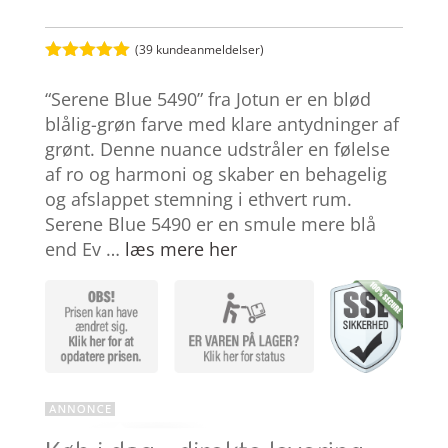
(
39
kundeanmeldelser)
Bedømt
som
5
ud
“Serene Blue 5490” fra Jotun er en blød
af 5
baseret på
blålig-grøn farve med klare antydninger af
kundebedøm
grønt. Denne nuance udstråler en følelse
melser
af ro og harmoni og skaber en behagelig
og afslappet stemning i ethvert rum.
Serene Blue 5490 er en smule mere blå
end Ev …
læs mere her