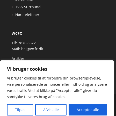
TV & Surround
Høretelefoner
WCFC
Tlf: 7876 8672
Mail:
hej@wcfc.dk
Artikler
Vi bruger cookies
Vi bruger cookies til at forbedre din browseroplevelse,
vise personaliserede annoncer eller indhold og analysere
vores trafik. Ved at klikke på "Accepter alle" giver du
samtykke til vores brug af cookies.
Wcfc.dk er siden, der samler et bredt udvalg af
spændende varer. Siden er et affiiliatesite, og nogle
Tilpas
Afvis alle
Accepter alle
links kan være affiliatelinks.