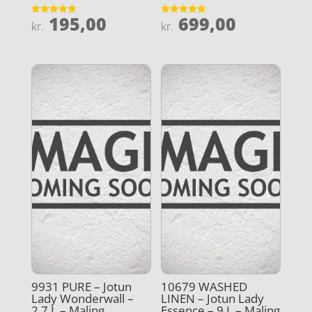
195,00
699,00
Vurderet
Vurderet
kr.
kr.
5
4.9
ud af 5
ud af 5
9931 PURE – Jotun
10679 WASHED
Lady Wonderwall –
LINEN – Jotun Lady
2.7 L – Maling
Essence – 9 L – Maling