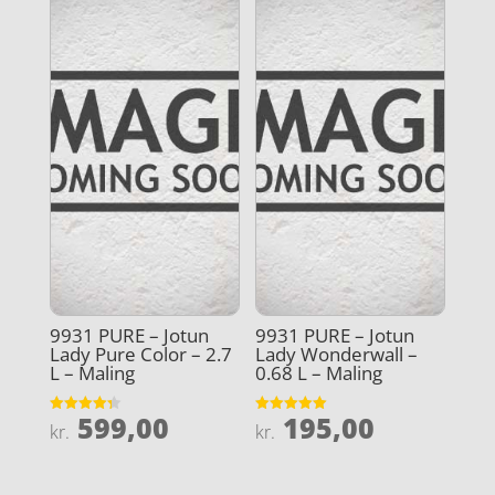
9931 PURE – Jotun
9931 PURE – Jotun
Lady Pure Color – 2.7
Lady Wonderwall –
L – Maling
0.68 L – Maling
599,00
195,00
Vurderet
Vurderet
kr.
kr.
4.3
5
ud af 5
ud af 5