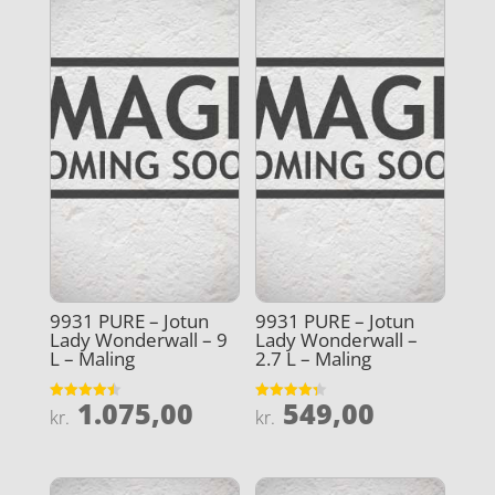
9931 PURE – Jotun
9931 PURE – Jotun
Lady Wonderwall – 9
Lady Wonderwall –
L – Maling
2.7 L – Maling
1.075,00
549,00
Vurderet
Vurderet
kr.
kr.
4.5
4.3
ud af 5
ud af 5