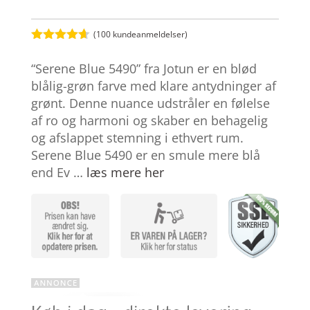
(
100
kundeanmeldelser)
Bedømt
som
4.6
“Serene Blue 5490” fra Jotun er en blød
ud af 5
baseret på
blålig-grøn farve med klare antydninger af
kundebedø
grønt. Denne nuance udstråler en følelse
mmelser
af ro og harmoni og skaber en behagelig
og afslappet stemning i ethvert rum.
Serene Blue 5490 er en smule mere blå
end Ev …
læs mere her