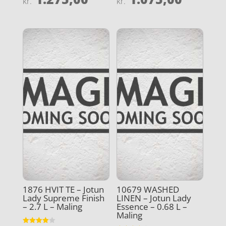
kr.
kr.
4
4.5
ud af 5
ud af 5
1876 HVIT TE – Jotun
10679 WASHED
Lady Supreme Finish
LINEN – Jotun Lady
– 2.7 L – Maling
Essence – 0.68 L –
Maling