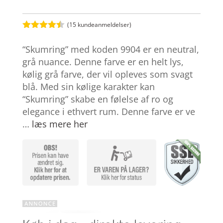
(
15
kundeanmeldelser)
Bedømt
som
4.4
“Skumring” med koden 9904 er en neutral,
ud af 5
baseret
grå nuance. Denne farve er en helt lys,
på
kølig grå farve, der vil opleves som svagt
kundebedø
mmelser
blå. Med sin kølige karakter kan
“Skumring” skabe en følelse af ro og
elegance i ethvert rum. Denne farve er ve
…
læs mere her