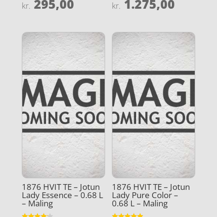
295,00
1.275,00
Vurderet
Vurderet
kr.
kr.
3.9
4.4
ud af 5
ud af 5
1876 HVIT TE – Jotun
1876 HVIT TE – Jotun
Lady Essence – 0.68 L
Lady Pure Color –
– Maling
0.68 L – Maling