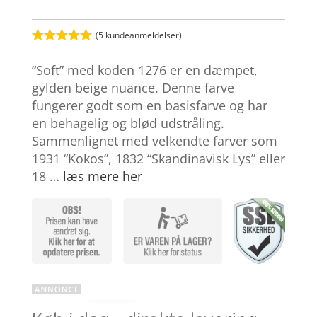
(
5
kundeanmeldelser)
Bedømt
som
5
ud
“Soft” med koden 1276 er en dæmpet,
af 5
baseret på
gylden beige nuance. Denne farve
kundebedøm
fungerer godt som en basisfarve og har
melser
en behagelig og blød udstråling.
Sammenlignet med velkendte farver som
1931 “Kokos”, 1832 “Skandinavisk Lys” eller
18 …
læs mere her