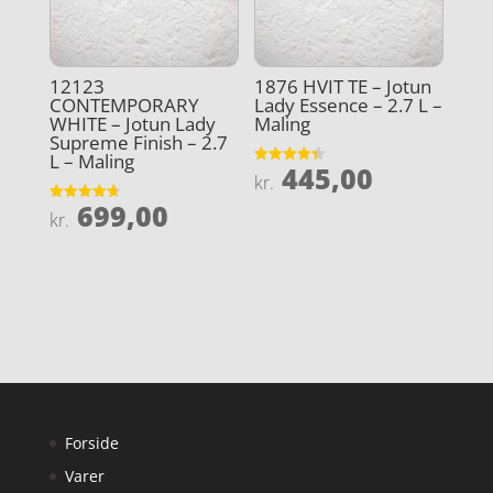
12123
1876 HVIT TE – Jotun
CONTEMPORARY
Lady Essence – 2.7 L –
WHITE – Jotun Lady
Maling
Supreme Finish – 2.7
L – Maling
445,00
Vurderet
kr.
4.4
ud af 5
699,00
Vurderet
kr.
4.7
ud af 5
Forside
Varer