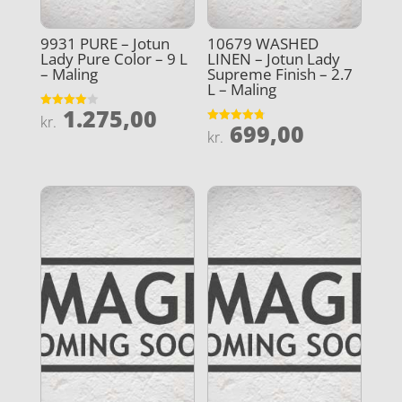
9931 PURE – Jotun
10679 WASHED
Lady Pure Color – 9 L
LINEN – Jotun Lady
– Maling
Supreme Finish – 2.7
L – Maling
1.275,00
Vurderet
kr.
699,00
4
Vurderet
kr.
ud af 5
4.8
ud af 5