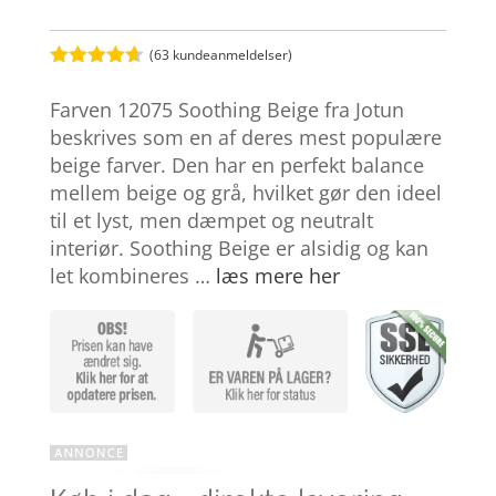
(
63
kundeanmeldelser)
Bedømt
som
4.6
Farven 12075 Soothing Beige fra Jotun
ud af 5
baseret på
beskrives som en af deres mest populære
kundebedø
beige farver. Den har en perfekt balance
mmelser
mellem beige og grå, hvilket gør den ideel
til et lyst, men dæmpet og neutralt
interiør. Soothing Beige er alsidig og kan
let kombineres …
læs mere her