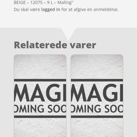
BEIGE – 12075 – 9 L – Maling”
Du skal være
logged in
for at afgive en anmeldelse.
Relaterede varer