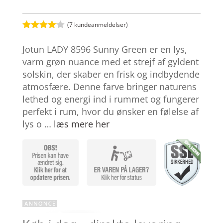
(
7
kundeanmeldelser)
Bedømt
som
4
Jotun LADY 8596 Sunny Green er en lys,
ud af 5
baseret
varm grøn nuance med et strejf af gyldent
på
solskin, der skaber en frisk og indbydende
kundebed
ømmelse
atmosfære. Denne farve bringer naturens
r
lethed og energi ind i rummet og fungerer
perfekt i rum, hvor du ønsker en følelse af
lys o …
læs mere her