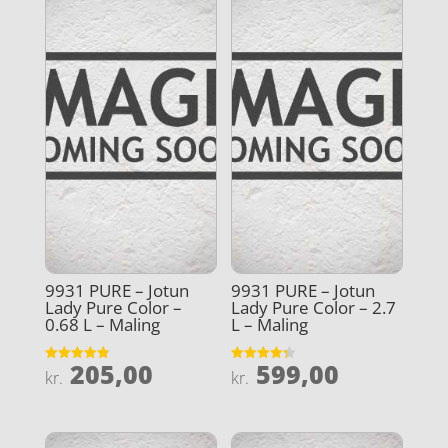
9931 PURE – Jotun
9931 PURE – Jotun
Lady Pure Color –
Lady Pure Color – 2.7
0.68 L – Maling
L – Maling
205,00
599,00
Vurderet
Vurderet
kr.
kr.
4.9
4.3
ud af 5
ud af 5