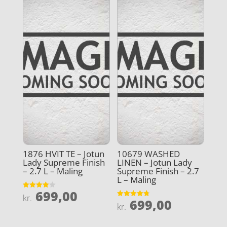
1876 HVIT TE – Jotun
10679 WASHED
Lady Supreme Finish
LINEN – Jotun Lady
– 2.7 L – Maling
Supreme Finish – 2.7
L – Maling
699,00
Vurderet
kr.
699,00
4
Vurderet
kr.
ud af 5
4.8
ud af 5