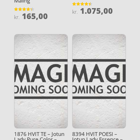
Maling
1.075,00
Vurderet
kr.
165,00
4.5
Vurderet
kr.
ud af 5
4.3
ud af 5
1876 HVIT TE – Jotun
8394 HVIT POESI –
Lady Pure Color –
Jotun Lady Essence –