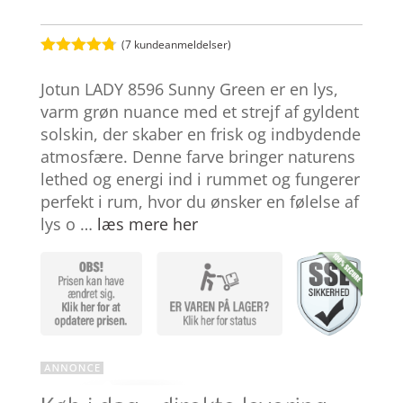
(
7
kundeanmeldelser)
Bedømt
som
4.7
Jotun LADY 8596 Sunny Green er en lys,
ud af 5
baseret på
varm grøn nuance med et strejf af gyldent
kundebedø
solskin, der skaber en frisk og indbydende
mmelser
atmosfære. Denne farve bringer naturens
lethed og energi ind i rummet og fungerer
perfekt i rum, hvor du ønsker en følelse af
lys o …
læs mere her