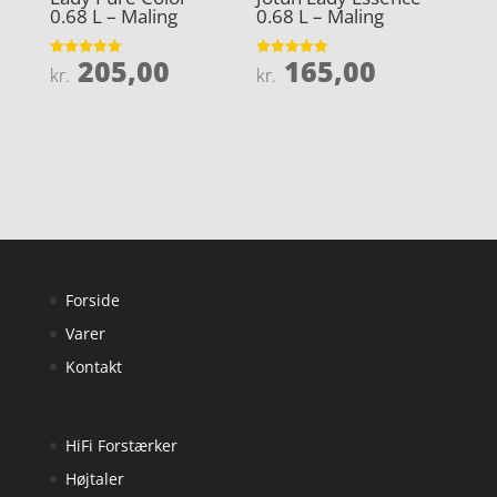
0.68 L – Maling
0.68 L – Maling
205,00
165,00
Vurderet
Vurderet
kr.
kr.
5
4.9
ud af 5
ud af 5
Forside
Varer
Kontakt
HiFi Forstærker
Højtaler