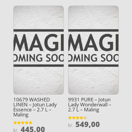
10679 WASHED
9931 PURE – Jotun
LINEN – Jotun Lady
Lady Wonderwall –
Essence – 2.7 L –
2.7 L – Maling
Maling
549,00
Vurderet
kr.
445,00
4.3
Vurderet
kr.
ud af 5
4.9