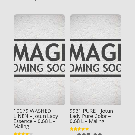
ud af 5
10679 WASHED
9931 PURE – Jotun
LINEN – Jotun Lady
Lady Pure Color –
Essence – 0.68 L –
0.68 L – Maling
Maling
Vurderet