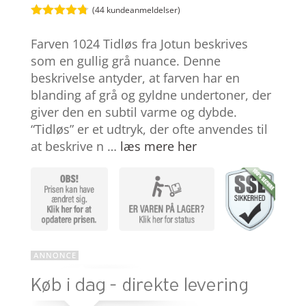
(
44
kundeanmeldelser)
Bedømt
som
4.7
Farven 1024 Tidløs fra Jotun beskrives
ud af 5
baseret på
som en gullig grå nuance. Denne
kundebedø
beskrivelse antyder, at farven har en
mmelser
blanding af grå og gyldne undertoner, der
giver den en subtil varme og dybde.
“Tidløs” er et udtryk, der ofte anvendes til
at beskrive n …
læs mere her