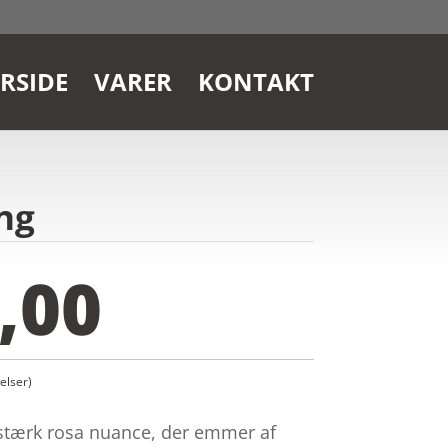
RSIDE
VARER
KONTAKT
ng
,00
lser)
n stærk rosa nuance, der emmer af