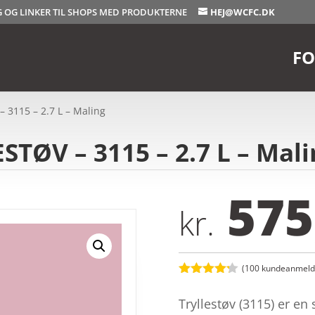
OG OG LINKER TIL SHOPS MED PRODUKTERNE
HEJ@WCFC.DK
FO
 3115 – 2.7 L – Maling
STØV – 3115 – 2.7 L – Mali
575
kr.
(
100
kundeanmelde
Bedømt
som
4.2
Tryllestøv (3115) er e
ud af 5