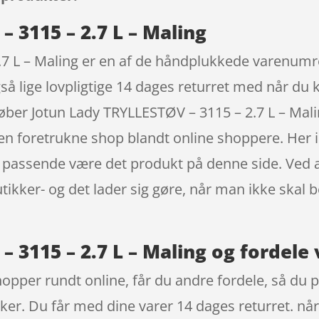
 3115 – 2.7 L – Maling
7 L – Maling er en af de håndplukkede varenumre
gså lige lovpligtige 14 dages returret med når du
øber Jotun Lady TRYLLESTØV – 3115 – 2.7 L – Mal
den foretrukne shop blandt online shoppere. Her
 jo passende være det produkt på denne side. Ved
utikker- og det lader sig gøre, når man ikke skal
 3115 – 2.7 L – Maling og fordele
hopper rundt online, får du andre fordele, så du p
kker. Du får med dine varer 14 dages returret. nå