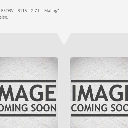
LESTØV – 3115 – 2.7 L – Maling”
else.