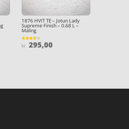
1876 HVIT TE – Jotun Lady
ng
Supreme Finish – 0.68 L –
Maling
295,00
Vurderet
kr.
3.9
ud af 5