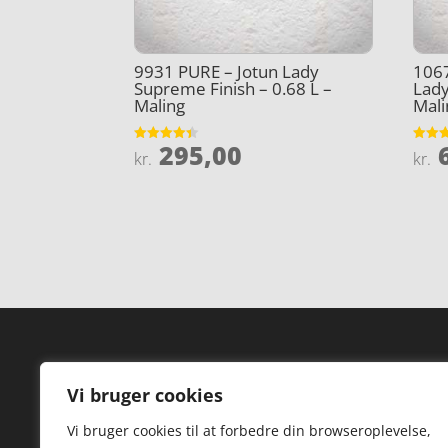
9931 PURE – Jotun Lady
106
Supreme Finish – 0.68 L –
Lady
Maling
Mali
295,00
6
Vurderet
Vurder
kr.
kr.
4.4
4.8
ud af 5
ud af 
Forside
Hi
Vi bruger cookies
Varer
Hø
Vi bruger cookies til at forbedre din browseroplevelse,
Kontakt
St