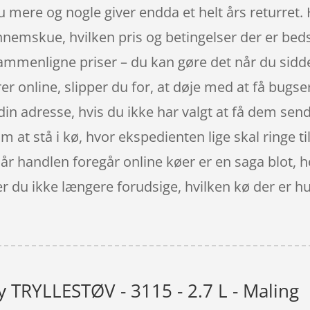
mere og nogle giver endda et helt års returret. 
nnemskue, hvilken pris og betingelser der er beds
 sammenligne priser – du kan gøre det når du sidd
r online, slipper du for, at døje med at få bugsere
n adresse, hvis du ikke har valgt at få dem sendt 
om at stå i kø, hvor ekspedienten lige skal ringe t
 Når handlen foregår online køer er en saga blot, h
u ikke længere forudsige, hvilken kø der er hurti
y TRYLLESTØV - 3115 - 2.7 L - Maling