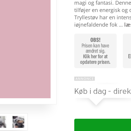
baseret
magi og fantasi. Denne 
på
tilføjer en energisk og
kundebedø
mmelser
Tryllestøv har en intens
iøjnefaldende fok …
læ