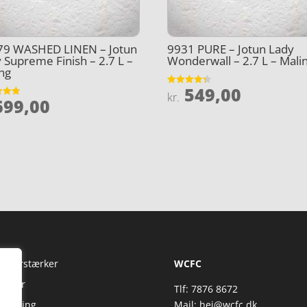
79 WASHED LINEN – Jotun
9931 PURE – Jotun Lady
 Supreme Finish – 2.7 L –
Wonderwall – 2.7 L – Mali
ng
549,00
Vurderet
kr.
99,00
4.3
et
ud af 5
5
Fi Forstærker
WCFC
jtaler
Tlf: 7876 8672
reaming
Mail:
hej@wcfc.dk